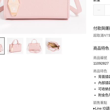
付款與運
超取滿NT$
付款方式
商品特色
信用卡一
商品編號
11092827
超商取貨
商品特色
LINE Pay
背面插
內部插
Apple Pay
可收納
街口支付
附金色
Google Pa
銷售重點
▸Line I