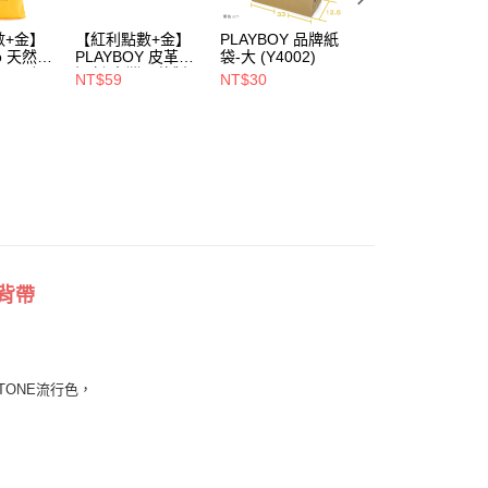
00，滿NT$900(含以上)免運費
數+金】
【紅利點數+金】
PLAYBOY 品牌紙
PLAYBOY 12mm
1取貨
oo 天然全
PLAYBOY 皮革去
袋-大 (Y4002)
豚皮Ag+銀離子活
00，滿NT$700(含以上)免運費
ndly帆
污劑(台灣哥倫製)-
性抑菌鞋墊-杏
NT$59
NT$30
NT$490
(Y4003)
(S4008)
NT$880
00，滿NT$700(含以上)免運費
背帶
TONE流行色，