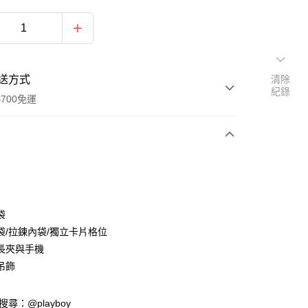
送方式
清除
紀錄
700免運
次付款
付款
袋
袋/拉鍊內袋/獨立卡片格位
長夾與手機
吊飾
y
D請搜尋：@playboy