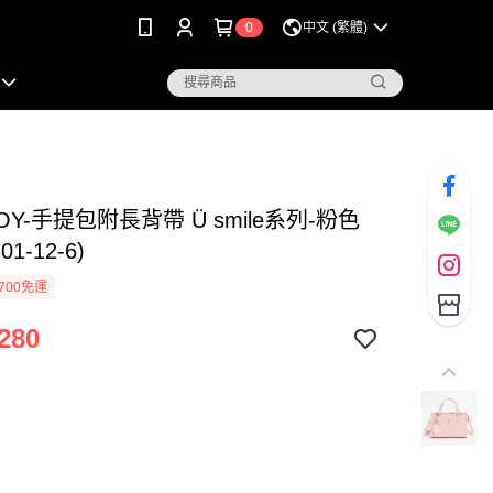
0
中文 (繁體)
BOY-手提包附長背帶 Ü smile系列-粉色
301-12-6)
700免運
280