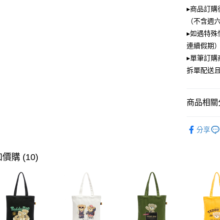
大哥付你
▸商品訂購
相關說明
（不含週
【大哥付
ATM付款
▸如遇特殊
1.本服務
2.付款方
連續假期）
流程，驗
▸單筆訂
完成交易
運送方式
3.實際核
拆單配送
4.訂單成
全家取貨
消。如遇
每筆NT$1
無法說明
商品相關分
【繳款方
付款後全
1.分期款
PLAYBOY
醒簡訊。
每筆NT$1
分享
2.透過簡
帳／街口支
萊爾富取
價購 (10)
【注意事
每筆NT$1
1.本服務
用戶於交
付款後萊
款買賣價
每筆NT$1
2.基於同
資料（包
7-11取貨
用，由本
3.完整用