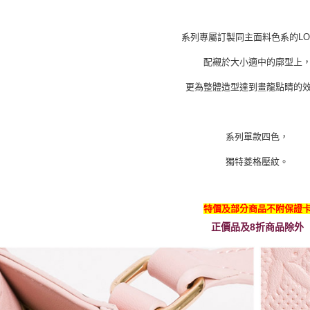
系列專屬訂製同主面料色系的LO
配襯於大小適中的廓型上
更為整體造型達到畫龍點睛的
系列單款四色，
獨特菱格壓紋。
特價及部分商品不附保證
正價品及8折商品除外