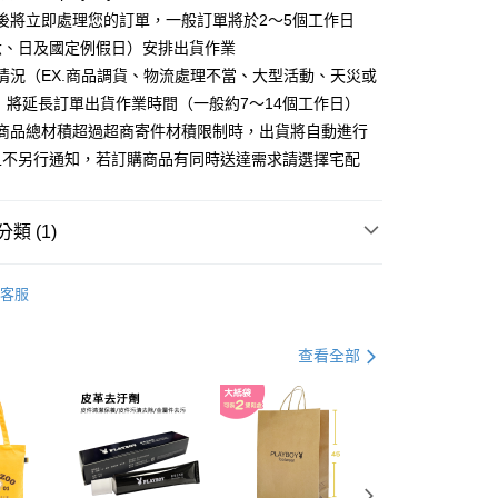
分期
後將立即處理您的訂單，一般訂單將於2～5個工作日
六、日及國定例假日）安排出貨作業
你分期使用說明】
情況（EX.商品調貨、物流處理不當、大型活動、天災或
由台灣大哥大提供，台灣大哥大用戶可立即使用無須另外申請。
式選擇「大哥付你分期」，訂單成立後會自動跳轉到大哥付的交易
 將延長訂單出貨作業時間（一般約7～14個工作日）
證手機門號後，選擇欲分期的期數、繳款截止日，確認付款後即
購商品總材積超過超商寄件材積限制時，出貨將自動進行
。
准額度、可分期數及費用金額請依後續交易確認頁面所載為準。
且不另行通知，若訂購商品有同時送達需求請選擇宅配
立30分鐘內，如未前往確認交易或遇審核未通過，訂單將自動取
付款
「轉專審核」未通過狀況，表示未達大哥付你分期系統評分，恕
00，滿NT$900(含以上)免運費
評估內容。
類 (1)
式說明】
家取貨
項不併入電信帳單，「大哥付你分期」於每月結算日後寄送繳費提
 包款
斜背包
00，滿NT$700(含以上)免運費
客服
訊連結打開帳單後，可選擇「超商條碼／台灣大直營門市／銀行轉
付／iPASS MONEY」等通路繳費。
貨付款
項】
查看全部
00，滿NT$900(含以上)免運費
係由「台灣大哥大股份有限公司」（以下簡稱本公司）所提供，讓
易時，得透過本服務購買商品或服務，並由商店將買賣／分期付
爾富取貨
金債權讓與本公司後，依約使用本公司帳單繳交帳款。
00，滿NT$700(含以上)免運費
意付款使用「大哥付你分期」之契約關係目的，商店將以您的個人
含姓名、電話或地址）提供予台灣大哥大進項蒐集、處理及利
付款
公司與您本人進行分期帳單所需資料之確認、核對及更正。
戶服務條款，請詳閱以下連結：
https://oppay.tw/userRule