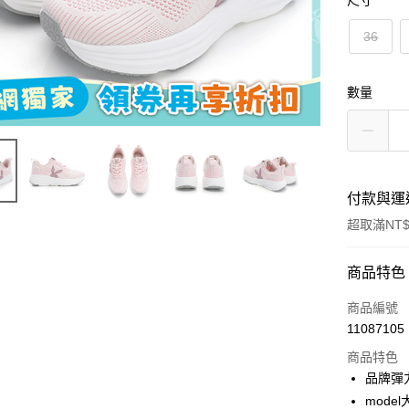
尺寸
36
數量
付款與運
超取滿NT$
付款方式
商品特色
信用卡一
商品編號
11087105
超商取貨
商品特色
LINE Pay
品牌彈
mod
Apple Pay