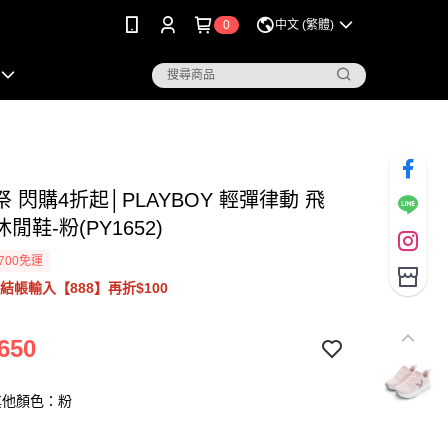
0
中文 (繁體)
祭 閃購4折起│PLAYBOY 輕彈律動 飛
閒鞋-粉(PY1652)
700免運
結帳輸入【888】再折$100
650
其他顏色：粉