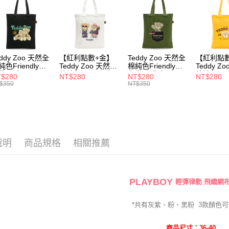
款式快速
用戶於交
付款後萊
款買賣價
每筆NT$1
★ 新品上市 N
2.基於同
資料（包
✿ KOL
7-11取貨
用，由本
3.完整用
每筆NT$1
✿ 飛織透
eddy Zoo 天然全
【紅利點數+金】
Teddy Zoo 天然全
【紅利點
純色Friendly帆
Teddy Zoo 天然全
棉純色Friendly帆
Teddy Z
付款後7-1
⏯︎ 本月獨
袋-黑色
棉純色Friendly帆
布袋-軍綠色
棉純色Frie
$280
NT$280
NT$280
NT$280
ZB107)
布袋-白色
(TZB107)
布袋-黃色
$350
NT$350
每筆NT$1
⏯︎ 本月獨
(TZB107)
(TZB107)
宅配
⏯︎ 本月獨
每筆NT$1
⏯︎ 本月獨
說明
商品規格
相關推薦
PLAYBOY
輕彈律動 飛織網
*共有灰紫、粉、黑粉
3
款
顏色可
商品尺寸：36-40