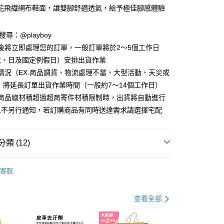
花飛織網布鞋面，讓雙腳舒適透氣，給予極佳腳感體驗
D請搜尋：@playboy
y
後將立即處理您的訂單，一般訂單將於2～5個工作日
分期
六、日及國定例假日）安排出貨作業
情況（EX.商品調貨、物流處理不當、大型活動、天災或
你分期使用說明】
 將延長訂單出貨作業時間（一般約7～14個工作日）
由台灣大哥大提供，台灣大哥大用戶可立即使用無須另外申請。
式選擇「大哥付你分期」，訂單成立後會自動跳轉到大哥付的交易
購商品總材積超過超商寄件材積限制時，出貨將自動進行
證手機門號後，選擇欲分期的期數、繳款截止日，確認付款後即
且不另行通知，若訂購商品有同時送達需求請選擇宅配
。
准額度、可分期數及費用金額請依後續交易確認頁面所載為準。
立30分鐘內，如未前往確認交易或遇審核未通過，訂單將自動取
付款
「轉專審核」未通過狀況，表示未達大哥付你分期系統評分，恕
類 (12)
00，滿NT$900(含以上)免運費
評估內容。
式說明】
 鞋款
休閒鞋
家取貨
項不併入電信帳單，「大哥付你分期」於每月結算日後寄送繳費提
客服
搜尋
休閒鞋
00，滿NT$700(含以上)免運費
訊連結打開帳單後，可選擇「超商條碼／台灣大直營門市／銀行轉
付／iPASS MONEY」等通路繳費。
搜尋
紅/粉紅色系
貨付款
查看全部
項】
00，滿NT$900(含以上)免運費
 鞋款
運動鞋 / 老爹鞋
係由「台灣大哥大股份有限公司」（以下簡稱本公司）所提供，讓