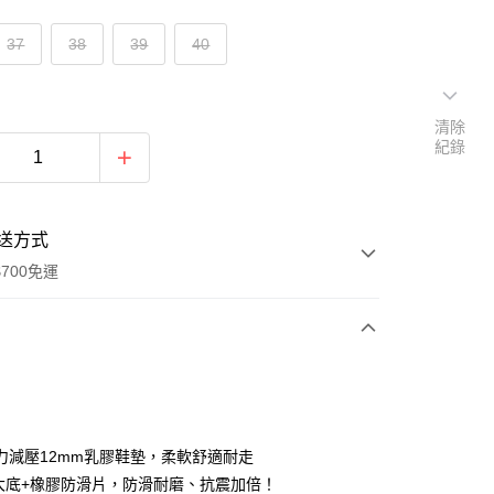
37
38
39
40
清除
紀錄
送方式
700免運
次付款
付款
力減壓12mm乳膠鞋墊，柔軟舒適耐走
el大底+橡膠防滑片，防滑耐磨、抗震加倍！