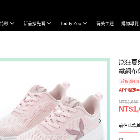
特殺
新品搶先看
Teddy Zoo
玩美主題
購物導覽
💥狂夏
織網布休
超取滿NT$
APP限定➠
NT$2,880
NT$1,
前往此款