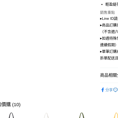
輕盈緹
街口支付
銷售重點
▸Line I
Google Pa
▸商品訂購
大哥付你
（不含週
相關說明
▸如遇特殊
【大哥付
ATM付款
連續假期）
1.本服務
2.付款方
▸單筆訂
流程，驗
拆單配送
完成交易
運送方式
3.實際核
4.訂單成
全家取貨
消。如遇
商品相關分
每筆NT$1
無法說明
【繳款方
PLAYBOY
付款後全
1.分期款
分享
醒簡訊。
款式快速
每筆NT$1
2.透過簡
帳／街口支
顏色快速
價購 (10)
萊爾富取
【注意事
每筆NT$1
PLAYBOY
1.本服務