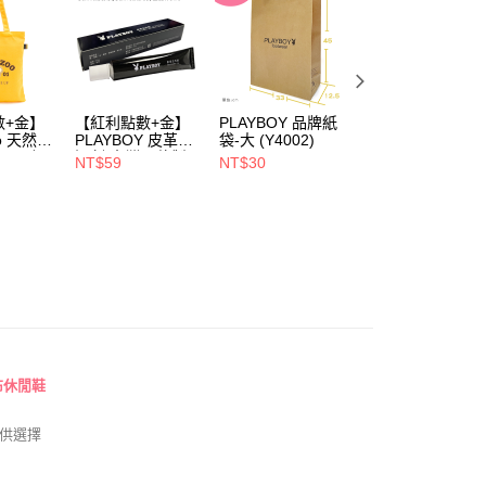
搜尋
運動鞋 / 老爹鞋
易時，得透過本服務購買商品或服務，並由商店將買賣／分期付
爾富取貨
金債權讓與本公司後，依約使用本公司帳單繳交帳款。
00，滿NT$700(含以上)免運費
ew Arrival ★
PLAYBOY✨新品上市
意付款使用「大哥付你分期」之契約關係目的，商店將以您的個人
含姓名、電話或地址）提供予台灣大哥大進項蒐集、處理及利
好評爆夯美腿鞋
付款
公司與您本人進行分期帳單所需資料之確認、核對及更正。
戶服務條款，請詳閱以下連結：
https://oppay.tw/userRule
00，滿NT$900(含以上)免運費
氣運動鞋
數+金】
【紅利點數+金】
PLAYBOY 品牌紙
PLAYBOY 12mm
oo 天然全
PLAYBOY 皮革去
袋-大 (Y4002)
豚皮Ag+銀離子活
1取貨
享特殺↘︎↘︎
« 快閃 » 視覺降溫 清爽系鞋履45折up
ndly帆
污劑(台灣哥倫製)-
性抑菌鞋墊-杏
NT$59
NT$30
NT$490
(Y4003)
(S4008)
NT$880
00，滿NT$700(含以上)免運費
享特殺↘︎↘︎
❥ FUN 玩盛夏 暢銷鞋滿額再折$210
享特殺↘︎↘︎
« 快閃 » 狂夏祭 秒殺4折up
00，滿NT$700(含以上)免運費
享特殺↘︎↘︎
« 快閃 » 彈力軟糖鞋 獨享$680up
布休閒鞋
供選擇