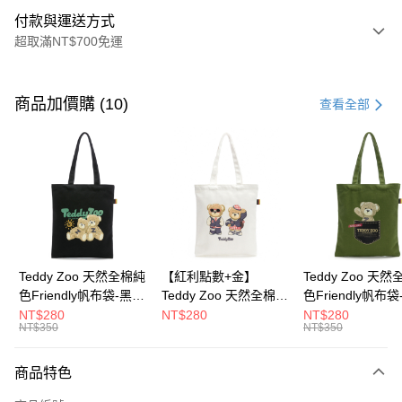
付款與運送方式
超取滿NT$700免運
付款方式
信用卡一次付款
商品加價購 (10)
查看全部
超商取貨付款
LINE Pay
Apple Pay
街口支付
Google Pay
Teddy Zoo 天然全棉純
【紅利點數+金】
Teddy Zoo 天
色Friendly帆布袋-黑色
Teddy Zoo 天然全棉純
色Friendly帆布
大哥付你分期
(TZB107)
色Friendly帆布袋-白色
色(TZB107)
NT$280
NT$280
NT$280
相關說明
NT$350
NT$350
(TZB107)
【大哥付你分期使用說明】
ATM付款
1.本服務由台灣大哥大提供，台灣大哥大用戶可立即使用無須另外申請。
商品特色
2.付款方式選擇「大哥付你分期」，訂單成立後會自動跳轉到大哥付的交易
流程，驗證手機門號後，選擇欲分期的期數、繳款截止日，確認付款後即完
運送方式