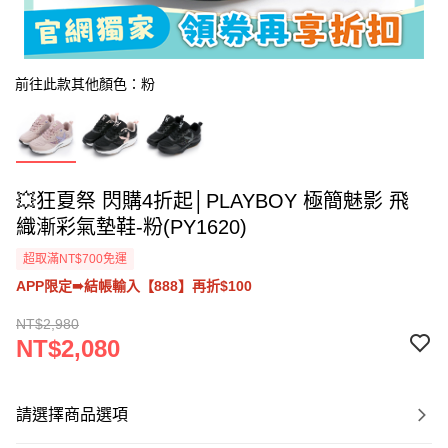
前往此款其他顏色：粉
💥狂夏祭 閃購4折起│PLAYBOY 極簡魅影 飛
織漸彩氣墊鞋-粉(PY1620)
超取滿NT$700免運
APP限定➠結帳輸入【888】再折$100
NT$2,980
NT$2,080
請選擇商品選項