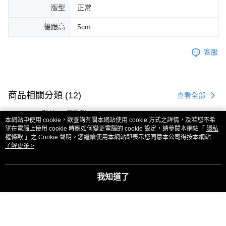
版型
正常
後跟高
5cm
客服
商品相關分類 (12)
查看全部
PLAYBOY 鞋款
氣墊鞋
本網站中使用 cookie，欲查詢有關本網站使用 cookie 方式之詳情，及若您不希
望在電腦上使用 cookie 時應如何變更電腦的 cookie 設定，請參閱本網站「
隱私
顏色快速搜尋
紅/粉紅色系
權條款
」之 Cookie 聲明。您繼續使用本網站即表示您同意本公司得按本網站使
用條款之 Cookie 聲明使用 cookie。
了解更多 >
本分類熱銷
全站排行
我知道了
熱門標籤