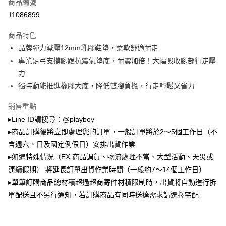
商品編號
成交易。
3.實際核准額度、可分期數及費用金額請依後續交易確認頁面所載為準。
11086899
全家取貨付款
4.訂單成立30分鐘內，如未前往確認交易或遇審核未通過，訂單將自動取
每筆NT$100，滿NT$900(含以上)免運費
消。如遇「轉專審核」未通過狀況，表示未達大哥付你分期系統評分，恕無
商品特色
法說明評估內容。
品牌彈力減壓12mm乳膠鞋墊，柔軟舒適耐走
付款後全家取貨
【繳款方式說明】
1.分期款項不併入電信帳單，「大哥付你分期」於每月結算日後寄送繳費提
專業足弓支撐腳跟抗震氣墊底，耐震加倍！大幅吸收腳部行走壓
每筆NT$100，滿NT$700(含以上)免運費
醒簡訊。
力
2.透過簡訊連結打開帳單後，可選擇「超商條碼／台灣大直營門市／銀行轉
萊爾富取貨付款
帳／街口支付／iPASS MONEY」等通路繳費。
獨特動能推進橡膠大底，降低雙腳負擔，行走輕鬆又省力
每筆NT$100，滿NT$900(含以上)免運費
【注意事項】
銷售重點
付款後萊爾富取貨
1.本服務係由「台灣大哥大股份有限公司」（以下簡稱本公司）所提供，讓
▸Line ID請搜尋：@playboy
用戶於交易時，得透過本服務購買商品或服務，並由商店將買賣／分期付款
每筆NT$100，滿NT$700(含以上)免運費
買賣價金債權讓與本公司後，依約使用本公司帳單繳交帳款。
▸商品訂購後將立即處理您的訂單，一般訂單將於2～5個工作日（不
2.基於同意付款使用「大哥付你分期」之契約關係目的，商店將以您的個人
含週六、日及國定例假日）安排出貨作業
7-11取貨付款
資料（包含姓名、電話或地址）提供予台灣大哥大進項蒐集、處理及利用，
▸如遇特殊情況（EX.商品調貨、物流處理不當、大型活動、天災或
由本公司與您本人進行分期帳單所需資料之確認、核對及更正。
每筆NT$100，滿NT$900(含以上)免運費
3.完整用戶服務條款，請詳閱以下連結：
https://oppay.tw/userRule
連續假期） 將延長訂單出貨作業時間（一般約7～14個工作日）
付款後7-11取貨
▸單筆訂購商品總材積超過超商寄件材積限制時，出貨將自動進行拆
每筆NT$100，滿NT$700(含以上)免運費
單配送且不另行通知，若訂購商品有同時送達需求請選擇宅配
宅配
每筆NT$100，滿NT$700(含以上)免運費