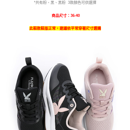
*共有粉、黑、黑粉
3
款
顏色可供選擇
商品尺寸：36-40
此鞋款鞋版正常，建議依平常穿著尺寸選購