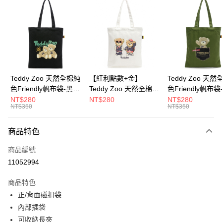
超商取貨付款
LINE Pay
Apple Pay
街口支付
Google Pay
Teddy Zoo 天然全棉純
【紅利點數+金】
Teddy Zoo 天
色Friendly帆布袋-黑色
Teddy Zoo 天然全棉純
色Friendly帆布
大哥付你分期
(TZB107)
色Friendly帆布袋-白色
色(TZB107)
NT$280
NT$280
NT$280
相關說明
NT$350
NT$350
(TZB107)
【大哥付你分期使用說明】
ATM付款
1.本服務由台灣大哥大提供，台灣大哥大用戶可立即使用無須另外申請。
商品特色
2.付款方式選擇「大哥付你分期」，訂單成立後會自動跳轉到大哥付的交易
流程，驗證手機門號後，選擇欲分期的期數、繳款截止日，確認付款後即完
運送方式
商品編號
成交易。
3.實際核准額度、可分期數及費用金額請依後續交易確認頁面所載為準。
11052994
全家取貨付款
4.訂單成立30分鐘內，如未前往確認交易或遇審核未通過，訂單將自動取
每筆NT$100，滿NT$900(含以上)免運費
消。如遇「轉專審核」未通過狀況，表示未達大哥付你分期系統評分，恕無
商品特色
法說明評估內容。
正/背面磁扣袋
付款後全家取貨
【繳款方式說明】
1.分期款項不併入電信帳單，「大哥付你分期」於每月結算日後寄送繳費提
內部插袋
每筆NT$100，滿NT$700(含以上)免運費
醒簡訊。
可收納長夾