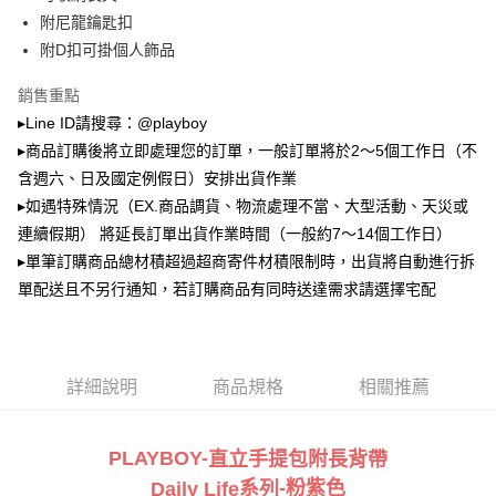
2.透過簡訊連結打開帳單後，可選擇「超商條碼／台灣大直營門市／銀行轉
萊爾富取貨付款
帳／街口支付／iPASS MONEY」等通路繳費。
附尼龍鑰匙扣
每筆NT$100，滿NT$900(含以上)免運費
附D扣可掛個人飾品
【注意事項】
付款後萊爾富取貨
1.本服務係由「台灣大哥大股份有限公司」（以下簡稱本公司）所提供，讓
銷售重點
用戶於交易時，得透過本服務購買商品或服務，並由商店將買賣／分期付款
每筆NT$100，滿NT$700(含以上)免運費
買賣價金債權讓與本公司後，依約使用本公司帳單繳交帳款。
▸Line ID請搜尋：@playboy
2.基於同意付款使用「大哥付你分期」之契約關係目的，商店將以您的個人
▸商品訂購後將立即處理您的訂單，一般訂單將於2～5個工作日（不
7-11取貨付款
資料（包含姓名、電話或地址）提供予台灣大哥大進項蒐集、處理及利用，
含週六、日及國定例假日）安排出貨作業
由本公司與您本人進行分期帳單所需資料之確認、核對及更正。
每筆NT$100，滿NT$900(含以上)免運費
3.完整用戶服務條款，請詳閱以下連結：
https://oppay.tw/userRule
▸如遇特殊情況（EX.商品調貨、物流處理不當、大型活動、天災或
付款後7-11取貨
連續假期） 將延長訂單出貨作業時間（一般約7～14個工作日）
每筆NT$100，滿NT$700(含以上)免運費
▸單筆訂購商品總材積超過超商寄件材積限制時，出貨將自動進行拆
單配送且不另行通知，若訂購商品有同時送達需求請選擇宅配
宅配
每筆NT$100，滿NT$700(含以上)免運費
詳細說明
商品規格
相關推薦
PLAYBOY-
直立手提包附長背帶
系
-粉紫
色
Daily Life
列