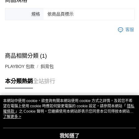
規格
依商品頁標示
客服
商品相關分類 (1)
PLAYBOY 包款
斜背包
本分類熱銷
全站排行
本網站中使用 cookie，欲查詢有關本網站使用 cookie 方式之詳情，及若您不希
熱門標籤
望在電腦上使用 cookie 時應如何變更電腦的 cookie 設定，請參閱本網站「
隱私
權條款
」之 Cookie 聲明。您繼續使用本網站即表示您同意本公司得按本網站使
用條款之 Cookie 聲明使用 cookie。
了解更多 >
我知道了