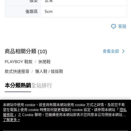
版型
正常
後跟高
5cm
客服
商品相關分類 (10)
查看全部
PLAYBOY 鞋款
休閒鞋
款式快速搜尋
懶人鞋 / 娃娃鞋
本分類熱銷
全站排行
本網站中使用 cookie，欲查詢有關本網站使用 cookie 方式之詳情，及若您不希
熱門標籤
望在電腦上使用 cookie 時應如何變更電腦的 cookie 設定，請參閱本網站「
隱私
權條款
」之 Cookie 聲明。您繼續使用本網站即表示您同意本公司得按本網站使
用條款之 Cookie 聲明使用 cookie。
了解更多 >