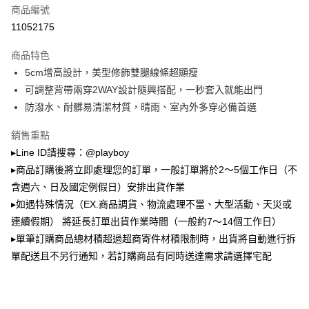
運送方式
商品編號
成交易。
3.實際核准額度、可分期數及費用金額請依後續交易確認頁面所載為準。
11052175
全家取貨付款
4.訂單成立30分鐘內，如未前往確認交易或遇審核未通過，訂單將自動取
每筆NT$100，滿NT$900(含以上)免運費
消。如遇「轉專審核」未通過狀況，表示未達大哥付你分期系統評分，恕無
商品特色
法說明評估內容。
5cm增高設計，美型修飾雙腿線條超顯瘦
付款後全家取貨
【繳款方式說明】
1.分期款項不併入電信帳單，「大哥付你分期」於每月結算日後寄送繳費提
可調整背帶兩穿2WAY設計隨興搭配，一秒套入就能出門
每筆NT$100，滿NT$700(含以上)免運費
醒簡訊。
防潑水、耐髒易清潔材質，晴雨、室內外多穿必備首選
2.透過簡訊連結打開帳單後，可選擇「超商條碼／台灣大直營門市／銀行轉
萊爾富取貨付款
帳／街口支付／iPASS MONEY」等通路繳費。
銷售重點
每筆NT$100，滿NT$900(含以上)免運費
【注意事項】
▸Line ID請搜尋：@playboy
付款後萊爾富取貨
1.本服務係由「台灣大哥大股份有限公司」（以下簡稱本公司）所提供，讓
▸商品訂購後將立即處理您的訂單，一般訂單將於2～5個工作日（不
用戶於交易時，得透過本服務購買商品或服務，並由商店將買賣／分期付款
每筆NT$100，滿NT$700(含以上)免運費
買賣價金債權讓與本公司後，依約使用本公司帳單繳交帳款。
含週六、日及國定例假日）安排出貨作業
2.基於同意付款使用「大哥付你分期」之契約關係目的，商店將以您的個人
▸如遇特殊情況（EX.商品調貨、物流處理不當、大型活動、天災或
7-11取貨付款
資料（包含姓名、電話或地址）提供予台灣大哥大進項蒐集、處理及利用，
連續假期） 將延長訂單出貨作業時間（一般約7～14個工作日）
由本公司與您本人進行分期帳單所需資料之確認、核對及更正。
每筆NT$100，滿NT$900(含以上)免運費
3.完整用戶服務條款，請詳閱以下連結：
https://oppay.tw/userRule
▸單筆訂購商品總材積超過超商寄件材積限制時，出貨將自動進行拆
付款後7-11取貨
單配送且不另行通知，若訂購商品有同時送達需求請選擇宅配
每筆NT$100，滿NT$700(含以上)免運費
宅配