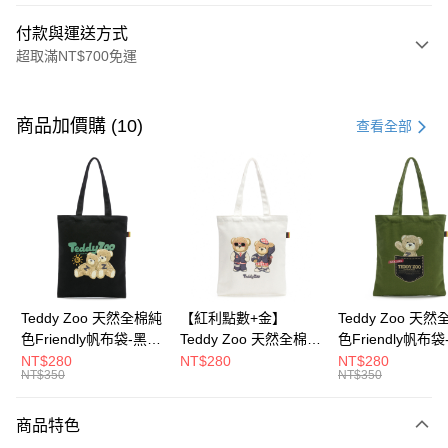
付款與運送方式
超取滿NT$700免運
付款方式
信用卡一次付款
商品加價購 (10)
查看全部
超商取貨付款
LINE Pay
Apple Pay
街口支付
Google Pay
Teddy Zoo 天然全棉純
【紅利點數+金】
Teddy Zoo 天
色Friendly帆布袋-黑色
Teddy Zoo 天然全棉純
色Friendly帆布
大哥付你分期
(TZB107)
色Friendly帆布袋-白色
色(TZB107)
NT$280
NT$280
NT$280
相關說明
NT$350
NT$350
(TZB107)
【大哥付你分期使用說明】
ATM付款
1.本服務由台灣大哥大提供，台灣大哥大用戶可立即使用無須另外申請。
商品特色
2.付款方式選擇「大哥付你分期」，訂單成立後會自動跳轉到大哥付的交易
流程，驗證手機門號後，選擇欲分期的期數、繳款截止日，確認付款後即完