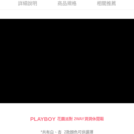
每筆NT$100，滿NT$700(含以上)免運費
詳細說明
商品規格
相關推薦
PLAYBOY
花園派對 2WAY洞洞休閒鞋
*共有白、杏
2
款
顏色可供選擇