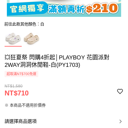
前往此款其他顏色：白
💥狂夏祭 閃購4折起│PLAYBOY 花園派對
2WAY洞洞休閒鞋-白(PY1703)
超取滿NT$700免運
NT$1,580
NT$710
※ 本商品不適用折價券
請選擇商品選項