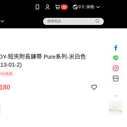
0
中文 (繁體)
BOY-短夾附長鍊帶 Pure系列-米白色
613-01-2)
700免運
180