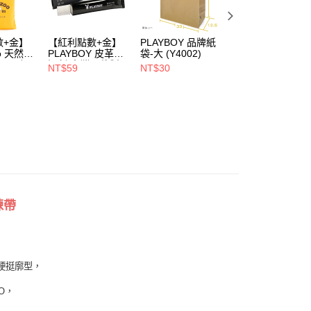
00，滿NT$900(含以上)免運費
1取貨
數+金】
【紅利點數+金】
PLAYBOY 品牌紙
PLAYBOY 12mm
00，滿NT$700(含以上)免運費
oo 天然全
PLAYBOY 皮革去
袋-大 (Y4002)
豚皮Ag+銀離子活
ndly帆
污劑(台灣哥倫製)-
性抑菌鞋墊-杏
NT$59
NT$30
NT$490
(Y4003)
(S4008)
NT$880
00，滿NT$700(含以上)免運費
鍊帶
硬挺廓型，
O，