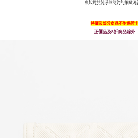
喚起對於純淨與簡約的細緻渴
特價及部分商品不附保證
正價品及8折商品除外