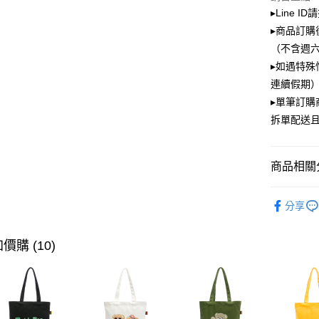
大哥付你
▸Line I
相關說明
▸商品訂購
【大哥付
ATM付款
（不含週
1.本服務
2.付款方
▸如遇特殊
流程，驗
連續假期）
完成交易
運送方式
3.實際核
▸單筆訂
4.訂單成
全家取貨
拆單配送
消。如遇
每筆NT$1
無法說明
【繳款方
付款後全
1.分期款
商品相關分
醒簡訊。
每筆NT$1
2.透過簡
PLAYBOY
帳／街口支
分享
萊爾富取
【注意事
每筆NT$1
1.本服務
價購 (10)
用戶於交
付款後萊
款買賣價
每筆NT$1
2.基於同
資料（包
7-11取貨
用，由本
3.完整用