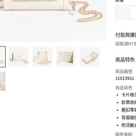
付款與運
超取滿NT$
付款方式
商品特色
信用卡一
商品編號
11013911
超商取貨
商品特色
LINE Pay
卡片格位
鈔票收
Apple Pay
壓扣零
街口支付
背面磁
附活動
Google Pa
銷售重點