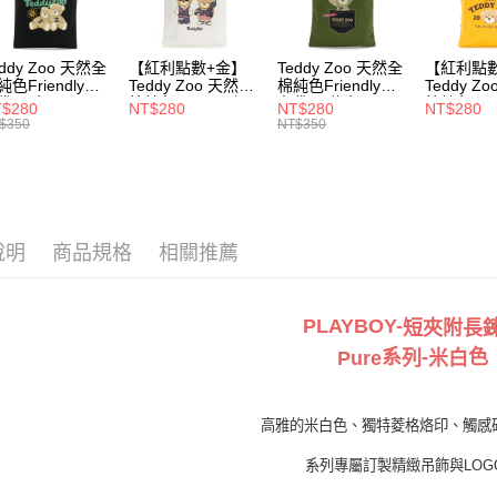
每筆NT$1
付款後7-1
eddy Zoo 天然全
【紅利點數+金】
Teddy Zoo 天然全
【紅利點
每筆NT$1
純色Friendly帆
Teddy Zoo 天然全
棉純色Friendly帆
Teddy Z
袋-黑色
棉純色Friendly帆
布袋-軍綠色
棉純色Frie
$280
NT$280
NT$280
NT$280
宅配
ZB107)
布袋-白色
(TZB107)
布袋-黃色
$350
NT$350
(TZB107)
(TZB107)
每筆NT$1
說明
商品規格
相關推薦
PLAYBOY-
短夾附長
系
-
色
Pure
列
米白
高雅的米白色、獨特菱格烙印、觸感
系列專屬訂製精緻吊飾與LOG