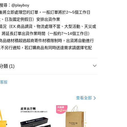
分期
D請搜尋：@playboy
後將立即處理您的訂單，一般訂單將於2～5個工作日
你分期使用說明】
六、日及國定例假日）安排出貨作業
由台灣大哥大提供，台灣大哥大用戶可立即使用無須另外申請。
式選擇「大哥付你分期」，訂單成立後會自動跳轉到大哥付的交易
情況（EX.商品調貨、物流處理不當、大型活動、天災或
證手機門號後，選擇欲分期的期數、繳款截止日，確認付款後即
 將延長訂單出貨作業時間（一般約7～14個工作日）
。
准額度、可分期數及費用金額請依後續交易確認頁面所載為準。
購商品總材積超過超商寄件材積限制時，出貨將自動進行
立30分鐘內，如未前往確認交易或遇審核未通過，訂單將自動取
付款
且不另行通知，若訂購商品有同時送達需求請選擇宅配
「轉專審核」未通過狀況，表示未達大哥付你分期系統評分，恕
00，滿NT$900(含以上)免運費
評估內容。
式說明】
家取貨
項不併入電信帳單，「大哥付你分期」於每月結算日後寄送繳費提
類 (1)
00，滿NT$700(含以上)免運費
訊連結打開帳單後，可選擇「超商條碼／台灣大直營門市／銀行轉
 包款
皮夾/小物/配件
付／iPASS MONEY」等通路繳費。
客服
貨付款
項】
00，滿NT$900(含以上)免運費
係由「台灣大哥大股份有限公司」（以下簡稱本公司）所提供，讓
查看全部
易時，得透過本服務購買商品或服務，並由商店將買賣／分期付
爾富取貨
金債權讓與本公司後，依約使用本公司帳單繳交帳款。
00，滿NT$700(含以上)免運費
意付款使用「大哥付你分期」之契約關係目的，商店將以您的個人
含姓名、電話或地址）提供予台灣大哥大進項蒐集、處理及利
付款
公司與您本人進行分期帳單所需資料之確認、核對及更正。
戶服務條款，請詳閱以下連結：
https://oppay.tw/userRule