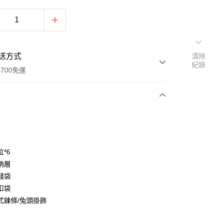
送方式
清除
紀錄
700免運
次付款
付款
*6
納層
錢袋
扣袋
式鍊條/兔頭掛飾
y