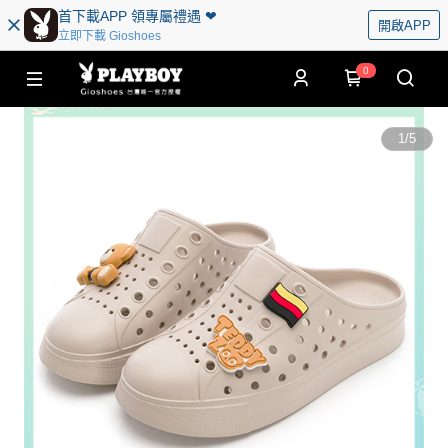
首下載APP 領專屬禮遇 ❤︎
開啟APP
立即下載 Gioshoes
0
1
/
5