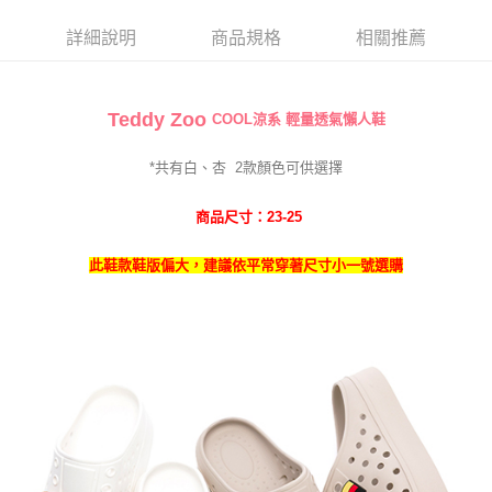
宅配
每筆NT$100，滿NT$700(含以上)免運費
詳細說明
商品規格
相關推薦
Teddy Zoo
COOL涼系
輕量透氣懶人鞋
*共有白
、杏
2
款
顏色可供選擇
商品尺寸：23-25
此鞋款鞋版偏大，建議依平常穿著尺寸小一
號選購