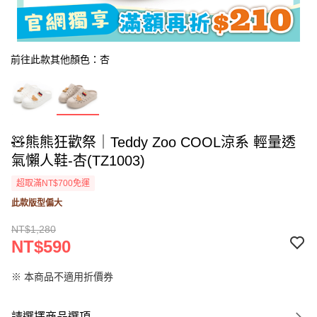
前往此款其他顏色：杏
🧸熊熊狂歡祭｜Teddy Zoo COOL涼系 輕量透
氣懶人鞋-杏(TZ1003)
超取滿NT$700免運
此款版型偏大
NT$1,280
NT$590
※ 本商品不適用折價券
請選擇商品選項