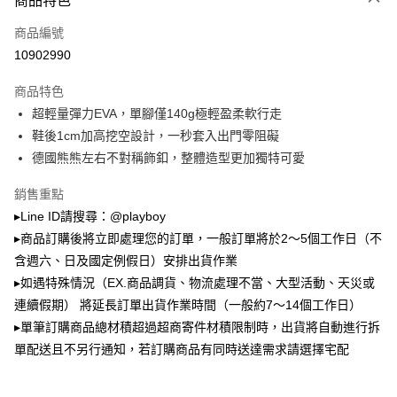
商品特色
2.付款方式選擇「大哥付你分期」，訂單成立後會自動跳轉到大哥付的交易
流程，驗證手機門號後，選擇欲分期的期數、繳款截止日，確認付款後即完
運送方式
商品編號
成交易。
3.實際核准額度、可分期數及費用金額請依後續交易確認頁面所載為準。
10902990
全家取貨付款
4.訂單成立30分鐘內，如未前往確認交易或遇審核未通過，訂單將自動取
每筆NT$100，滿NT$900(含以上)免運費
消。如遇「轉專審核」未通過狀況，表示未達大哥付你分期系統評分，恕無
商品特色
法說明評估內容。
超輕量彈力EVA，單腳僅140g極輕盈柔軟行走
付款後全家取貨
【繳款方式說明】
1.分期款項不併入電信帳單，「大哥付你分期」於每月結算日後寄送繳費提
鞋後1cm加高挖空設計，一秒套入出門零阻礙
每筆NT$100，滿NT$700(含以上)免運費
醒簡訊。
德國熊熊左右不對稱飾釦，整體造型更加獨特可愛
2.透過簡訊連結打開帳單後，可選擇「超商條碼／台灣大直營門市／銀行轉
萊爾富取貨付款
帳／街口支付／iPASS MONEY」等通路繳費。
銷售重點
每筆NT$100，滿NT$900(含以上)免運費
【注意事項】
▸Line ID請搜尋：@playboy
付款後萊爾富取貨
1.本服務係由「台灣大哥大股份有限公司」（以下簡稱本公司）所提供，讓
▸商品訂購後將立即處理您的訂單，一般訂單將於2～5個工作日（不
用戶於交易時，得透過本服務購買商品或服務，並由商店將買賣／分期付款
每筆NT$100，滿NT$700(含以上)免運費
買賣價金債權讓與本公司後，依約使用本公司帳單繳交帳款。
含週六、日及國定例假日）安排出貨作業
2.基於同意付款使用「大哥付你分期」之契約關係目的，商店將以您的個人
▸如遇特殊情況（EX.商品調貨、物流處理不當、大型活動、天災或
7-11取貨付款
資料（包含姓名、電話或地址）提供予台灣大哥大進項蒐集、處理及利用，
連續假期） 將延長訂單出貨作業時間（一般約7～14個工作日）
由本公司與您本人進行分期帳單所需資料之確認、核對及更正。
每筆NT$100，滿NT$900(含以上)免運費
3.完整用戶服務條款，請詳閱以下連結：
https://oppay.tw/userRule
▸單筆訂購商品總材積超過超商寄件材積限制時，出貨將自動進行拆
付款後7-11取貨
單配送且不另行通知，若訂購商品有同時送達需求請選擇宅配
每筆NT$100，滿NT$700(含以上)免運費