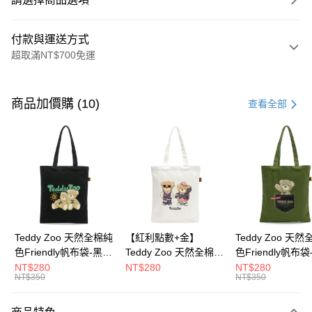
付款與運送方式
超取滿NT$700免運
付款方式
信用卡一次付款
商品加價購 (10)
查看全部
超商取貨付款
LINE Pay
Apple Pay
街口支付
Google Pay
Teddy Zoo 天然全棉純
【紅利點數+金】
Teddy Zoo 天
色Friendly帆布袋-黑色
Teddy Zoo 天然全棉純
色Friendly帆布
大哥付你分期
(TZB107)
色Friendly帆布袋-白色
色(TZB107)
NT$280
NT$280
NT$280
相關說明
NT$350
NT$350
(TZB107)
【大哥付你分期使用說明】
ATM付款
1.本服務由台灣大哥大提供，台灣大哥大用戶可立即使用無須另外申請。