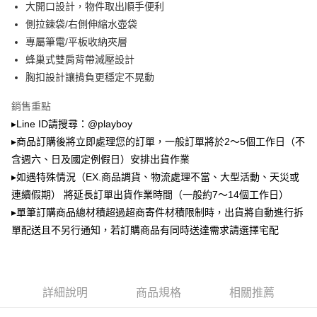
大開口設計，物件取出順手便利
2.透過簡訊連結打開帳單後，可選擇「超商條碼／台灣大直營門市／銀行轉
萊爾富取貨付款
帳／街口支付／iPASS MONEY」等通路繳費。
側拉鍊袋/右側伸縮水壺袋
每筆NT$100，滿NT$900(含以上)免運費
專屬筆電/平板收納夾層
【注意事項】
蜂巢式雙肩背帶減壓設計
付款後萊爾富取貨
1.本服務係由「台灣大哥大股份有限公司」（以下簡稱本公司）所提供，讓
用戶於交易時，得透過本服務購買商品或服務，並由商店將買賣／分期付款
胸扣設計讓揹負更穩定不晃動
每筆NT$100，滿NT$700(含以上)免運費
買賣價金債權讓與本公司後，依約使用本公司帳單繳交帳款。
2.基於同意付款使用「大哥付你分期」之契約關係目的，商店將以您的個人
銷售重點
7-11取貨付款
資料（包含姓名、電話或地址）提供予台灣大哥大進項蒐集、處理及利用，
▸Line ID請搜尋：@playboy
由本公司與您本人進行分期帳單所需資料之確認、核對及更正。
每筆NT$100，滿NT$900(含以上)免運費
3.完整用戶服務條款，請詳閱以下連結：
https://oppay.tw/userRule
▸商品訂購後將立即處理您的訂單，一般訂單將於2～5個工作日（不
付款後7-11取貨
含週六、日及國定例假日）安排出貨作業
每筆NT$100，滿NT$700(含以上)免運費
▸如遇特殊情況（EX.商品調貨、物流處理不當、大型活動、天災或
連續假期） 將延長訂單出貨作業時間（一般約7～14個工作日）
宅配
▸單筆訂購商品總材積超過超商寄件材積限制時，出貨將自動進行拆
每筆NT$100，滿NT$700(含以上)免運費
單配送且不另行通知，若訂購商品有同時送達需求請選擇宅配
詳細說明
商品規格
相關推薦