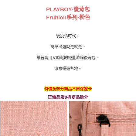
PLAYBOY-後背包
系
-粉
色
Fruition
列
後疫情時代，
簡單出遊說走就走，
帶著實用又時髦的輕量滌綸後背包，
恣意暢遊各地。
特價及部分商品不附保證卡
正價品及8折商品除外