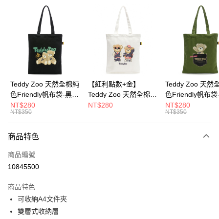
超商取貨付款
LINE Pay
Apple Pay
街口支付
Google Pay
Teddy Zoo 天然全棉純
【紅利點數+金】
Teddy Zoo 天
色Friendly帆布袋-黑色
Teddy Zoo 天然全棉純
色Friendly帆布
大哥付你分期
(TZB107)
色Friendly帆布袋-白色
色(TZB107)
NT$280
NT$280
NT$280
相關說明
NT$350
NT$350
(TZB107)
【大哥付你分期使用說明】
ATM付款
1.本服務由台灣大哥大提供，台灣大哥大用戶可立即使用無須另外申請。
商品特色
2.付款方式選擇「大哥付你分期」，訂單成立後會自動跳轉到大哥付的交易
流程，驗證手機門號後，選擇欲分期的期數、繳款截止日，確認付款後即完
運送方式
商品編號
成交易。
3.實際核准額度、可分期數及費用金額請依後續交易確認頁面所載為準。
10845500
全家取貨付款
4.訂單成立30分鐘內，如未前往確認交易或遇審核未通過，訂單將自動取
每筆NT$100，滿NT$900(含以上)免運費
消。如遇「轉專審核」未通過狀況，表示未達大哥付你分期系統評分，恕無
商品特色
法說明評估內容。
可收納A4文件夾
付款後全家取貨
【繳款方式說明】
1.分期款項不併入電信帳單，「大哥付你分期」於每月結算日後寄送繳費提
雙層式收納層
每筆NT$100，滿NT$700(含以上)免運費
醒簡訊。