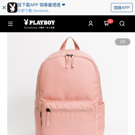
首下載APP 領專屬禮遇 ❤︎
開啟APP
立即下載 Gioshoes
0
1
/
5