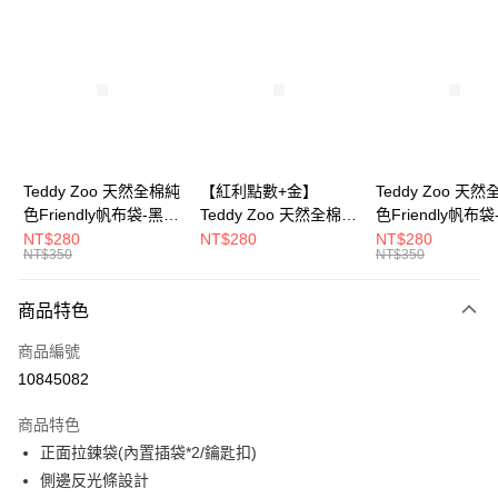
超商取貨付款
LINE Pay
Apple Pay
街口支付
Google Pay
Teddy Zoo 天然全棉純
【紅利點數+金】
Teddy Zoo 天
色Friendly帆布袋-黑色
Teddy Zoo 天然全棉純
色Friendly帆布
大哥付你分期
(TZB107)
色Friendly帆布袋-白色
色(TZB107)
NT$280
NT$280
NT$280
相關說明
NT$350
NT$350
(TZB107)
【大哥付你分期使用說明】
ATM付款
1.本服務由台灣大哥大提供，台灣大哥大用戶可立即使用無須另外申請。
商品特色
2.付款方式選擇「大哥付你分期」，訂單成立後會自動跳轉到大哥付的交易
流程，驗證手機門號後，選擇欲分期的期數、繳款截止日，確認付款後即完
運送方式
商品編號
成交易。
3.實際核准額度、可分期數及費用金額請依後續交易確認頁面所載為準。
10845082
全家取貨付款
4.訂單成立30分鐘內，如未前往確認交易或遇審核未通過，訂單將自動取
每筆NT$100，滿NT$900(含以上)免運費
消。如遇「轉專審核」未通過狀況，表示未達大哥付你分期系統評分，恕無
商品特色
法說明評估內容。
正面拉鍊袋(內置插袋*2/鑰匙扣)
付款後全家取貨
【繳款方式說明】
1.分期款項不併入電信帳單，「大哥付你分期」於每月結算日後寄送繳費提
側邊反光條設計
每筆NT$100，滿NT$700(含以上)免運費
醒簡訊。