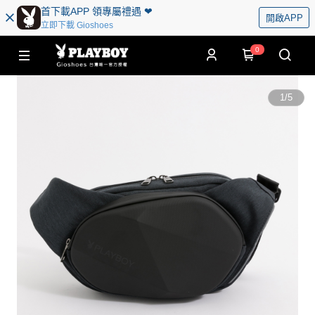
首下載APP 領專屬禮遇 ❤︎
開啟APP
立即下載 Gioshoes
0
1
/
5