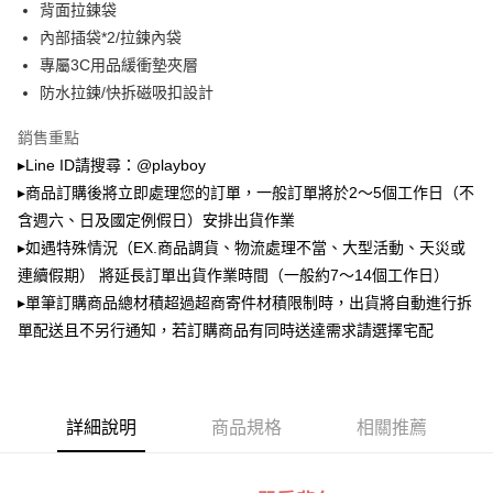
背面拉鍊袋
2.透過簡訊連結打開帳單後，可選擇「超商條碼／台灣大直營門市／銀行轉
萊爾富取貨付款
帳／街口支付／iPASS MONEY」等通路繳費。
內部插袋*2/拉鍊內袋
每筆NT$100，滿NT$900(含以上)免運費
專屬3C用品緩衝墊夾層
【注意事項】
防水拉鍊/快拆磁吸扣設計
付款後萊爾富取貨
1.本服務係由「台灣大哥大股份有限公司」（以下簡稱本公司）所提供，讓
用戶於交易時，得透過本服務購買商品或服務，並由商店將買賣／分期付款
每筆NT$100，滿NT$700(含以上)免運費
買賣價金債權讓與本公司後，依約使用本公司帳單繳交帳款。
銷售重點
2.基於同意付款使用「大哥付你分期」之契約關係目的，商店將以您的個人
▸Line ID請搜尋：@playboy
7-11取貨付款
資料（包含姓名、電話或地址）提供予台灣大哥大進項蒐集、處理及利用，
▸商品訂購後將立即處理您的訂單，一般訂單將於2～5個工作日（不
由本公司與您本人進行分期帳單所需資料之確認、核對及更正。
每筆NT$100，滿NT$900(含以上)免運費
3.完整用戶服務條款，請詳閱以下連結：
https://oppay.tw/userRule
含週六、日及國定例假日）安排出貨作業
付款後7-11取貨
▸如遇特殊情況（EX.商品調貨、物流處理不當、大型活動、天災或
每筆NT$100，滿NT$700(含以上)免運費
連續假期） 將延長訂單出貨作業時間（一般約7～14個工作日）
▸單筆訂購商品總材積超過超商寄件材積限制時，出貨將自動進行拆
宅配
單配送且不另行通知，若訂購商品有同時送達需求請選擇宅配
每筆NT$100，滿NT$700(含以上)免運費
詳細說明
商品規格
相關推薦