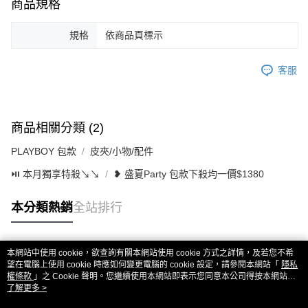
商品規格
規格
依商品頁標示
客服
商品相關分類 (2)
PLAYBOY 包款
皮夾/小物/配件
⏯︎ 本月獨享特殺↘︎↘︎
❥ 盛夏Party 包款下殺均一價$1380
本分類熱銷
全站排行
本網站中使用 cookie，欲查詢有關本網站使用 cookie 方式之詳情，及若您不希
熱門標籤
望在電腦上使用 cookie 時應如何變更電腦的 cookie 設定，請參閱本網站「
隱私
權條款
」之 Cookie 聲明。您繼續使用本網站即表示您同意本公司得按本網站使
用條款之 Cookie 聲明使用 cookie。
了解更多 >