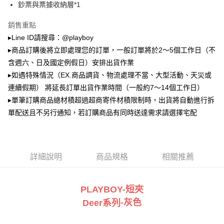
鈔票與票據收納層*1
2.透過簡訊連結打開帳單後，可選擇「超商條碼／台灣大直營門市／銀行轉
萊爾富取貨付款
帳／街口支付／iPASS MONEY」等通路繳費。
銷售重點
每筆NT$100，滿NT$900(含以上)免運費
【注意事項】
▸Line ID請搜尋：@playboy
付款後萊爾富取貨
1.本服務係由「台灣大哥大股份有限公司」（以下簡稱本公司）所提供，讓
▸商品訂購後將立即處理您的訂單，一般訂單將於2～5個工作日（不
用戶於交易時，得透過本服務購買商品或服務，並由商店將買賣／分期付款
每筆NT$100，滿NT$700(含以上)免運費
買賣價金債權讓與本公司後，依約使用本公司帳單繳交帳款。
含週六、日及國定例假日）安排出貨作業
2.基於同意付款使用「大哥付你分期」之契約關係目的，商店將以您的個人
▸如遇特殊情況（EX.商品調貨、物流處理不當、大型活動、天災或
7-11取貨付款
資料（包含姓名、電話或地址）提供予台灣大哥大進項蒐集、處理及利用，
連續假期） 將延長訂單出貨作業時間（一般約7～14個工作日）
由本公司與您本人進行分期帳單所需資料之確認、核對及更正。
每筆NT$100，滿NT$900(含以上)免運費
3.完整用戶服務條款，請詳閱以下連結：
https://oppay.tw/userRule
▸單筆訂購商品總材積超過超商寄件材積限制時，出貨將自動進行拆
付款後7-11取貨
單配送且不另行通知，若訂購商品有同時送達需求請選擇宅配
每筆NT$100，滿NT$700(含以上)免運費
宅配
每筆NT$100，滿NT$700(含以上)免運費
詳細說明
商品規格
相關推薦
PLAYBOY-短夾
-灰
色
Deer系列