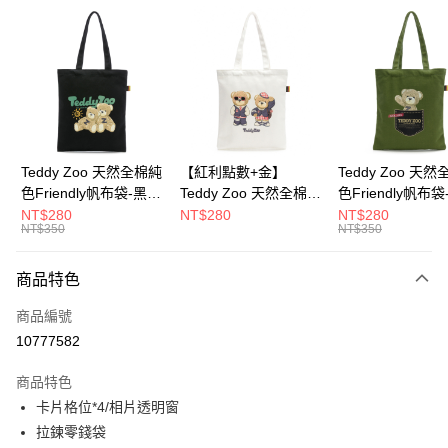
超商取貨付款
LINE Pay
Apple Pay
街口支付
Google Pay
Teddy Zoo 天然全棉純
【紅利點數+金】
Teddy Zoo 天
色Friendly帆布袋-黑色
Teddy Zoo 天然全棉純
色Friendly帆布
大哥付你分期
(TZB107)
色Friendly帆布袋-白色
色(TZB107)
NT$280
NT$280
NT$280
相關說明
NT$350
NT$350
(TZB107)
【大哥付你分期使用說明】
ATM付款
1.本服務由台灣大哥大提供，台灣大哥大用戶可立即使用無須另外申請。
商品特色
2.付款方式選擇「大哥付你分期」，訂單成立後會自動跳轉到大哥付的交易
流程，驗證手機門號後，選擇欲分期的期數、繳款截止日，確認付款後即完
運送方式
商品編號
成交易。
3.實際核准額度、可分期數及費用金額請依後續交易確認頁面所載為準。
10777582
全家取貨付款
4.訂單成立30分鐘內，如未前往確認交易或遇審核未通過，訂單將自動取
每筆NT$100，滿NT$900(含以上)免運費
消。如遇「轉專審核」未通過狀況，表示未達大哥付你分期系統評分，恕無
商品特色
法說明評估內容。
卡片格位*4/相片透明窗
付款後全家取貨
【繳款方式說明】
1.分期款項不併入電信帳單，「大哥付你分期」於每月結算日後寄送繳費提
拉鍊零錢袋
每筆NT$100，滿NT$700(含以上)免運費
醒簡訊。