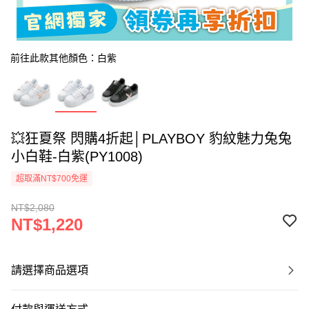
前往此款其他顏色：白紫
💥狂夏祭 閃購4折起│PLAYBOY 豹紋魅力兔兔
小白鞋-白紫(PY1008)
超取滿NT$700免運
NT$2,080
NT$1,220
請選擇商品選項