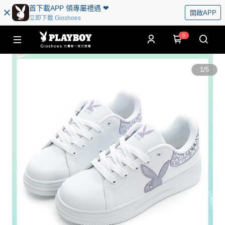
首下載APP 領專屬禮遇 ❤︎
開啟APP
立即下載 Gioshoes
0
1
/
5