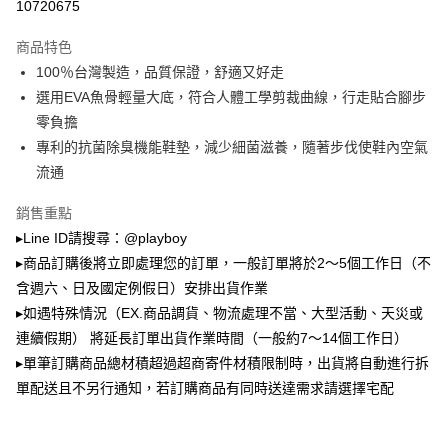
3.實際核准額度、可分期數及費用金額請依後續交易確認頁面所載為準。
10720675
全家取貨付款
4.訂單成立30分鐘內，如未前往確認交易或遇審核未通過，訂單將自動取
每筆NT$100，滿NT$900(含以上)免運費
消。如遇「轉專審核」未通過狀況，表示未達大哥付你分期系統評分，恕無
商品特色
法說明評估內容。
100％台灣製造，品質保證，舒適又好走
付款後全家取貨
【繳款方式說明】
1.分期款項不併入電信帳單，「大哥付你分期」於每月結算日後寄送繳費提
選用EVA魚骨輕量大底，符合人體工學剪裁曲線，行走貼合腳步
每筆NT$100，滿NT$700(含以上)免運費
醒簡訊。
零負擔
2.透過簡訊連結打開帳單後，可選擇「超商條碼／台灣大直營門市／銀行轉
萊爾富取貨付款
帳／街口支付／iPASS MONEY」等通路繳費。
專利的抗菌除臭機能鞋墊，減少細菌滋養，隨著步伐使鞋內空氣
每筆NT$100，滿NT$900(含以上)免運費
流通
【注意事項】
付款後萊爾富取貨
1.本服務係由「台灣大哥大股份有限公司」（以下簡稱本公司）所提供，讓
銷售重點
用戶於交易時，得透過本服務購買商品或服務，並由商店將買賣／分期付款
每筆NT$100，滿NT$700(含以上)免運費
買賣價金債權讓與本公司後，依約使用本公司帳單繳交帳款。
▸Line ID請搜尋：@playboy
2.基於同意付款使用「大哥付你分期」之契約關係目的，商店將以您的個人
▸商品訂購後將立即處理您的訂單，一般訂單將於2～5個工作日（不
7-11取貨付款
資料（包含姓名、電話或地址）提供予台灣大哥大進項蒐集、處理及利用，
含週六、日及國定例假日）安排出貨作業
由本公司與您本人進行分期帳單所需資料之確認、核對及更正。
每筆NT$100，滿NT$900(含以上)免運費
3.完整用戶服務條款，請詳閱以下連結：
https://oppay.tw/userRule
▸如遇特殊情況（EX.商品調貨、物流處理不當、大型活動、天災或
付款後7-11取貨
連續假期） 將延長訂單出貨作業時間（一般約7～14個工作日）
每筆NT$100，滿NT$700(含以上)免運費
▸單筆訂購商品總材積超過超商寄件材積限制時，出貨將自動進行拆
單配送且不另行通知，若訂購商品有同時送達需求請選擇宅配
宅配
每筆NT$100，滿NT$700(含以上)免運費