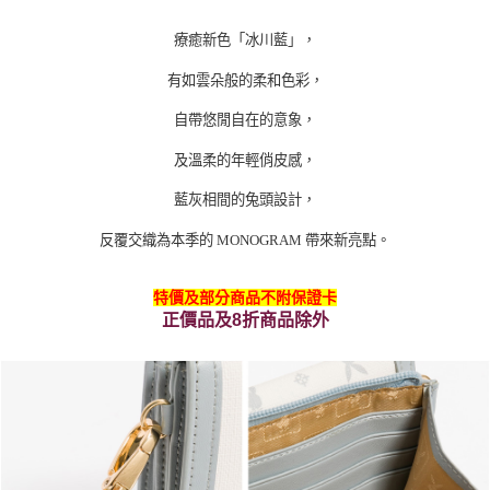
療癒新色「冰川藍」，
有如雲朵般的柔和色彩，
自帶悠閒自在的意象，
及溫柔的年輕俏皮感，
藍灰相間的兔頭設計，
反覆交織為本季的
MONOGRAM
帶來新亮點。
特價及部分商品不附保證卡
正價品及8折商品除外