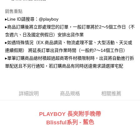
2.透過簡訊連結打開帳單後，可選擇「超商條碼／台灣大直營門市／銀行轉
萊爾富取貨付款
帳／街口支付／iPASS MONEY」等通路繳費。
銷售重點
每筆NT$100，滿NT$900(含以上)免運費
【注意事項】
▸Line ID請搜尋：@playboy
付款後萊爾富取貨
1.本服務係由「台灣大哥大股份有限公司」（以下簡稱本公司）所提供，讓
▸商品訂購後將立即處理您的訂單，一般訂單將於2～5個工作日（不
用戶於交易時，得透過本服務購買商品或服務，並由商店將買賣／分期付款
每筆NT$100，滿NT$700(含以上)免運費
買賣價金債權讓與本公司後，依約使用本公司帳單繳交帳款。
含週六、日及國定例假日）安排出貨作業
2.基於同意付款使用「大哥付你分期」之契約關係目的，商店將以您的個人
▸如遇特殊情況（EX.商品調貨、物流處理不當、大型活動、天災或
7-11取貨付款
資料（包含姓名、電話或地址）提供予台灣大哥大進項蒐集、處理及利用，
連續假期） 將延長訂單出貨作業時間（一般約7～14個工作日）
由本公司與您本人進行分期帳單所需資料之確認、核對及更正。
每筆NT$100，滿NT$900(含以上)免運費
3.完整用戶服務條款，請詳閱以下連結：
https://oppay.tw/userRule
▸單筆訂購商品總材積超過超商寄件材積限制時，出貨將自動進行拆
付款後7-11取貨
單配送且不另行通知，若訂購商品有同時送達需求請選擇宅配
每筆NT$100，滿NT$700(含以上)免運費
宅配
每筆NT$100，滿NT$700(含以上)免運費
詳細說明
商品規格
相關推薦
PLAYBOY 長夾附手晚帶
- 藍
色
Blissful系列