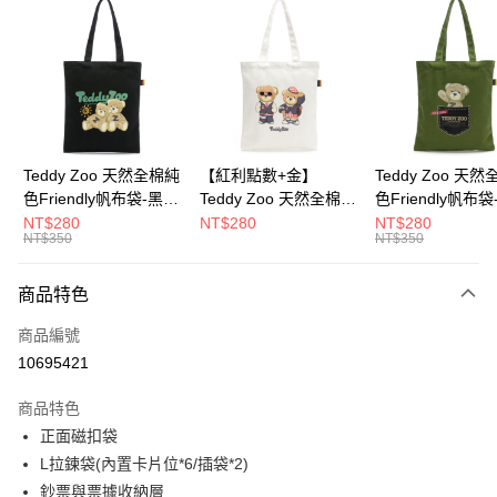
超商取貨付款
LINE Pay
Apple Pay
街口支付
Google Pay
Teddy Zoo 天然全棉純
【紅利點數+金】
Teddy Zoo 天
色Friendly帆布袋-黑色
Teddy Zoo 天然全棉純
色Friendly帆布
大哥付你分期
(TZB107)
色Friendly帆布袋-白色
色(TZB107)
NT$280
NT$280
NT$280
相關說明
NT$350
NT$350
(TZB107)
【大哥付你分期使用說明】
ATM付款
1.本服務由台灣大哥大提供，台灣大哥大用戶可立即使用無須另外申請。
商品特色
2.付款方式選擇「大哥付你分期」，訂單成立後會自動跳轉到大哥付的交易
流程，驗證手機門號後，選擇欲分期的期數、繳款截止日，確認付款後即完
運送方式
商品編號
成交易。
3.實際核准額度、可分期數及費用金額請依後續交易確認頁面所載為準。
10695421
全家取貨付款
4.訂單成立30分鐘內，如未前往確認交易或遇審核未通過，訂單將自動取
每筆NT$100，滿NT$900(含以上)免運費
消。如遇「轉專審核」未通過狀況，表示未達大哥付你分期系統評分，恕無
商品特色
法說明評估內容。
正面磁扣袋
付款後全家取貨
【繳款方式說明】
1.分期款項不併入電信帳單，「大哥付你分期」於每月結算日後寄送繳費提
L拉鍊袋(內置卡片位*6/插袋*2)
每筆NT$100，滿NT$700(含以上)免運費
醒簡訊。
鈔票與票據收納層