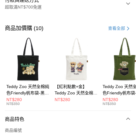
付款與運送方式
超取滿NT$700免運
付款方式
信用卡一次付款
商品加價購 (10)
查看全部
超商取貨付款
LINE Pay
Apple Pay
街口支付
Google Pay
Teddy Zoo 天然全棉純
【紅利點數+金】
Teddy Zoo 天
色Friendly帆布袋-黑色
Teddy Zoo 天然全棉純
色Friendly帆布
大哥付你分期
(TZB107)
色Friendly帆布袋-白色
色(TZB107)
NT$280
NT$280
NT$280
相關說明
NT$350
NT$350
(TZB107)
【大哥付你分期使用說明】
ATM付款
1.本服務由台灣大哥大提供，台灣大哥大用戶可立即使用無須另外申請。
商品特色
2.付款方式選擇「大哥付你分期」，訂單成立後會自動跳轉到大哥付的交易
流程，驗證手機門號後，選擇欲分期的期數、繳款截止日，確認付款後即完
運送方式
商品編號
成交易。