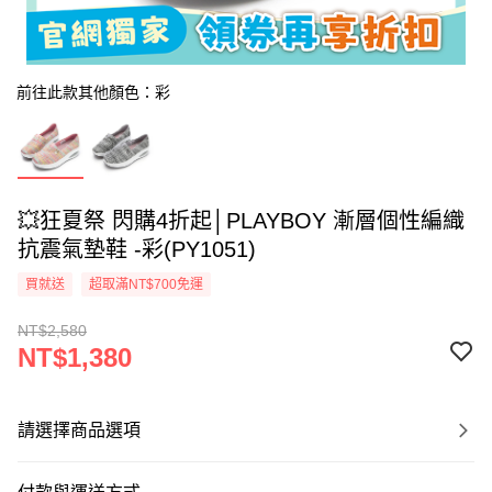
前往此款其他顏色：彩
💥狂夏祭 閃購4折起│PLAYBOY 漸層個性編織
抗震氣墊鞋 -彩(PY1051)
買就送
超取滿NT$700免運
NT$2,580
NT$1,380
請選擇商品選項