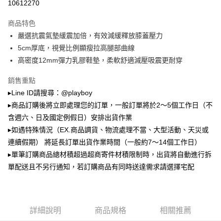
3.實際核准額度、可分期數及費用金額請依後續交易確認頁面所載為準。
10612270
全家取貨付款
4.訂單成立30分鐘內，如未前往確認交易或遇審核未通過，訂單將自動取
每筆NT$100，滿NT$900(含以上)免運費
消。如遇「轉專審核」未通過狀況，表示未達大哥付你分期系統評分，恕無
商品特色
法說明評估內容。
嚴選抗震氣墊緩震加倍，有效減緩釋放膝蓋壓力
付款後全家取貨
【繳款方式說明】
1.分期款項不併入電信帳單，「大哥付你分期」於每月結算日後寄送繳費提
5cm厚底，視覺比例顯瘦拉高腿部曲線
每筆NT$100，滿NT$700(含以上)免運費
醒簡訊。
高密度12mm彈力乳膠鞋墊，柔軟舒適減壓吸震更耐穿
2.透過簡訊連結打開帳單後，可選擇「超商條碼／台灣大直營門市／銀行轉
萊爾富取貨付款
帳／街口支付／iPASS MONEY」等通路繳費。
銷售重點
每筆NT$100，滿NT$900(含以上)免運費
【注意事項】
▸Line ID請搜尋：@playboy
付款後萊爾富取貨
1.本服務係由「台灣大哥大股份有限公司」（以下簡稱本公司）所提供，讓
▸商品訂購後將立即處理您的訂單，一般訂單將於2～5個工作日（不
用戶於交易時，得透過本服務購買商品或服務，並由商店將買賣／分期付款
每筆NT$100，滿NT$700(含以上)免運費
買賣價金債權讓與本公司後，依約使用本公司帳單繳交帳款。
含週六、日及國定例假日）安排出貨作業
2.基於同意付款使用「大哥付你分期」之契約關係目的，商店將以您的個人
▸如遇特殊情況（EX.商品調貨、物流處理不當、大型活動、天災或
7-11取貨付款
資料（包含姓名、電話或地址）提供予台灣大哥大進項蒐集、處理及利用，
連續假期） 將延長訂單出貨作業時間（一般約7～14個工作日）
由本公司與您本人進行分期帳單所需資料之確認、核對及更正。
每筆NT$100，滿NT$900(含以上)免運費
3.完整用戶服務條款，請詳閱以下連結：
https://oppay.tw/userRule
▸單筆訂購商品總材積超過超商寄件材積限制時，出貨將自動進行拆
付款後7-11取貨
單配送且不另行通知，若訂購商品有同時送達需求請選擇宅配
每筆NT$100，滿NT$700(含以上)免運費
宅配
每筆NT$100，滿NT$700(含以上)免運費
詳細說明
商品規格
相關推薦