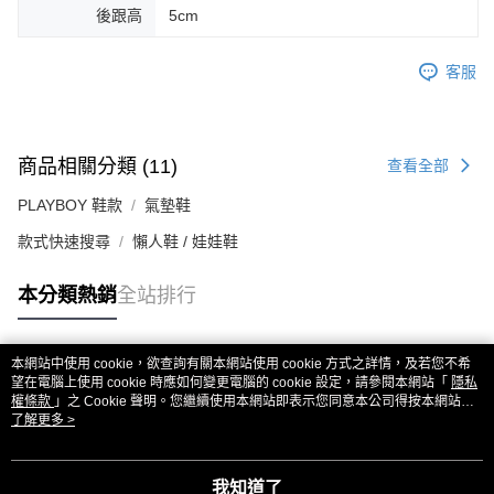
後跟高
5cm
客服
商品相關分類 (11)
查看全部
PLAYBOY 鞋款
氣墊鞋
款式快速搜尋
懶人鞋 / 娃娃鞋
本分類熱銷
全站排行
本網站中使用 cookie，欲查詢有關本網站使用 cookie 方式之詳情，及若您不希
熱門標籤
望在電腦上使用 cookie 時應如何變更電腦的 cookie 設定，請參閱本網站「
隱私
權條款
」之 Cookie 聲明。您繼續使用本網站即表示您同意本公司得按本網站使
用條款之 Cookie 聲明使用 cookie。
了解更多 >
我知道了