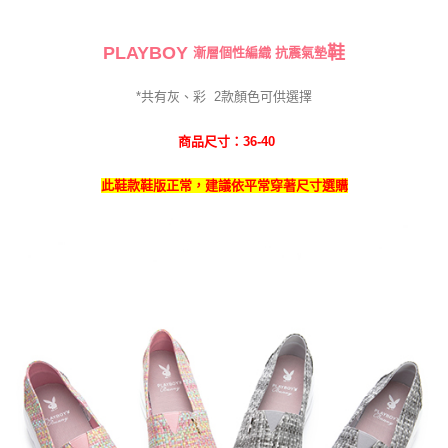
PLAYBOY
鞋
漸層個性編織 抗震氣墊
*共有灰、彩
2
款
顏色可供選擇
商品尺寸：36-40
此鞋款鞋版正常，建議依平常穿著尺寸選
購