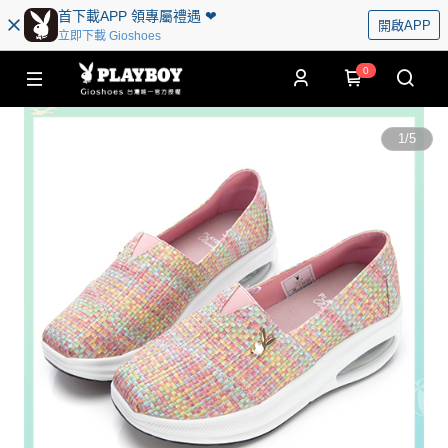
首下載APP 領專屬禮遇 ❤︎
開啟APP
立即下載 Gioshoes
0
1
/
5