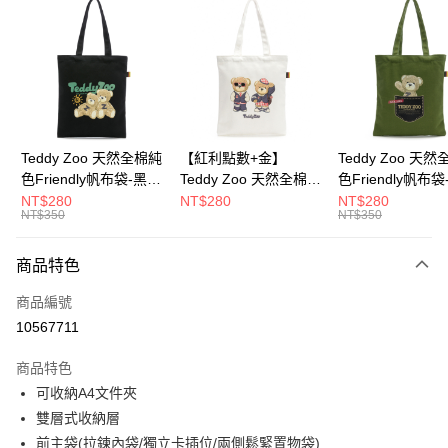
超商取貨付款
LINE Pay
Apple Pay
街口支付
Google Pay
Teddy Zoo 天然全棉純
【紅利點數+金】
Teddy Zoo 天
色Friendly帆布袋-黑色
Teddy Zoo 天然全棉純
色Friendly帆布
大哥付你分期
(TZB107)
色Friendly帆布袋-白色
色(TZB107)
NT$280
NT$280
NT$280
相關說明
NT$350
NT$350
(TZB107)
【大哥付你分期使用說明】
ATM付款
1.本服務由台灣大哥大提供，台灣大哥大用戶可立即使用無須另外申請。
商品特色
2.付款方式選擇「大哥付你分期」，訂單成立後會自動跳轉到大哥付的交易
流程，驗證手機門號後，選擇欲分期的期數、繳款截止日，確認付款後即完
運送方式
商品編號
成交易。
3.實際核准額度、可分期數及費用金額請依後續交易確認頁面所載為準。
10567711
全家取貨付款
4.訂單成立30分鐘內，如未前往確認交易或遇審核未通過，訂單將自動取
每筆NT$100，滿NT$900(含以上)免運費
消。如遇「轉專審核」未通過狀況，表示未達大哥付你分期系統評分，恕無
商品特色
法說明評估內容。
可收納A4文件夾
付款後全家取貨
【繳款方式說明】
1.分期款項不併入電信帳單，「大哥付你分期」於每月結算日後寄送繳費提
雙層式收納層
每筆NT$100，滿NT$700(含以上)免運費
醒簡訊。
前主袋(拉鍊內袋/獨立卡插位/兩側鬆緊置物袋)