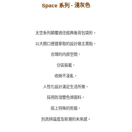
- 淺灰色
Space 系列
太空系列顛覆過往經典後背包袋形，
以大開口便捷拿取的設計做主賣點，
合理的内部空間，
分區裝載，
收納不凌亂，
人性化設計滿足生活所需，
採用防潑雙色滌面料，
搭上特殊的剪裁，
別具辨識度及新潮的未來感。