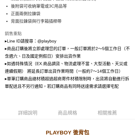
2.透過簡訊連結打開帳單後，可選擇「超商條碼／台灣大直營門市／銀行轉
萊爾富取貨付款
帳／街口支付／iPASS MONEY」等通路繳費。
後附袋可收納筆電或3C用品等
每筆NT$100，滿NT$900(含以上)免運費
正面兩側拉鍊袋
【注意事項】
背面拉鍊袋與行李箱插桿帶
付款後萊爾富取貨
1.本服務係由「台灣大哥大股份有限公司」（以下簡稱本公司）所提供，讓
用戶於交易時，得透過本服務購買商品或服務，並由商店將買賣／分期付款
每筆NT$100，滿NT$700(含以上)免運費
買賣價金債權讓與本公司後，依約使用本公司帳單繳交帳款。
銷售重點
2.基於同意付款使用「大哥付你分期」之契約關係目的，商店將以您的個人
▸Line ID請搜尋：@playboy
7-11取貨付款
資料（包含姓名、電話或地址）提供予台灣大哥大進項蒐集、處理及利用，
▸商品訂購後將立即處理您的訂單，一般訂單將於2～5個工作日（不
由本公司與您本人進行分期帳單所需資料之確認、核對及更正。
每筆NT$100，滿NT$900(含以上)免運費
3.完整用戶服務條款，請詳閱以下連結：
https://oppay.tw/userRule
含週六、日及國定例假日）安排出貨作業
付款後7-11取貨
▸如遇特殊情況（EX.商品調貨、物流處理不當、大型活動、天災或
每筆NT$100，滿NT$700(含以上)免運費
連續假期） 將延長訂單出貨作業時間（一般約7～14個工作日）
▸單筆訂購商品總材積超過超商寄件材積限制時，出貨將自動進行拆
宅配
單配送且不另行通知，若訂購商品有同時送達需求請選擇宅配
每筆NT$100，滿NT$700(含以上)免運費
詳細說明
商品規格
相關推薦
PLAYBOY 後背包