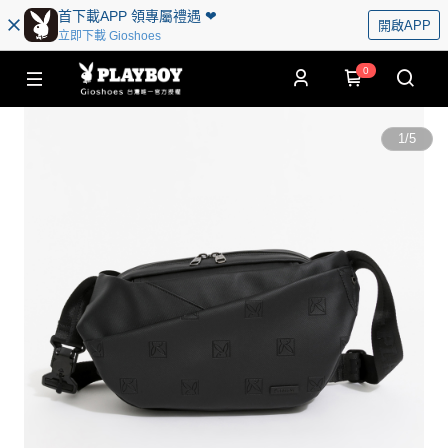
首下載APP 領專屬禮遇 ❤︎
開啟APP
立即下載 Gioshoes
0
1
/
5