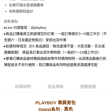
2.透過簡訊連結打開帳單後，可選擇「超商條碼／台灣大直營門市／銀行轉
萊爾富取貨付款
帳／街口支付／iPASS MONEY」等通路繳費。
右側可插水壺或摺疊傘
每筆NT$100，滿NT$900(含以上)免運費
快拆磁吸扣設計
【注意事項】
付款後萊爾富取貨
1.本服務係由「台灣大哥大股份有限公司」（以下簡稱本公司）所提供，讓
銷售重點
用戶於交易時，得透過本服務購買商品或服務，並由商店將買賣／分期付款
每筆NT$100，滿NT$700(含以上)免運費
買賣價金債權讓與本公司後，依約使用本公司帳單繳交帳款。
▸Line ID請搜尋：@playboy
2.基於同意付款使用「大哥付你分期」之契約關係目的，商店將以您的個人
▸商品訂購後將立即處理您的訂單，一般訂單將於2～5個工作日（不
7-11取貨付款
資料（包含姓名、電話或地址）提供予台灣大哥大進項蒐集、處理及利用，
含週六、日及國定例假日）安排出貨作業
由本公司與您本人進行分期帳單所需資料之確認、核對及更正。
每筆NT$100，滿NT$900(含以上)免運費
3.完整用戶服務條款，請詳閱以下連結：
https://oppay.tw/userRule
▸如遇特殊情況（EX.商品調貨、物流處理不當、大型活動、天災或
付款後7-11取貨
連續假期） 將延長訂單出貨作業時間（一般約7～14個工作日）
每筆NT$100，滿NT$700(含以上)免運費
▸單筆訂購商品總材積超過超商寄件材積限制時，出貨將自動進行拆
單配送且不另行通知，若訂購商品有同時送達需求請選擇宅配
宅配
每筆NT$100，滿NT$700(含以上)免運費
詳細說明
商品規格
相關推薦
PLAYBOY 單肩背包
- 黑色
Quest系列