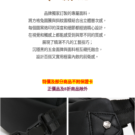
品牌獨家訂製的專屬面料，
將方格兔圖騰與斜紋圖樣結合出立體層次感，
每個圖案烙印的深度和細節都經過精心設計，
在視覺和觸感上都能感受到與眾不同的質感，
展現了精湛不凡的工藝技巧；
沉穩黑的五金面牌與面料相互襯托融合，
設計百搭又實用極富內斂的前衛感。
特價及部分商品不附保證卡
正價品及8折商品除外