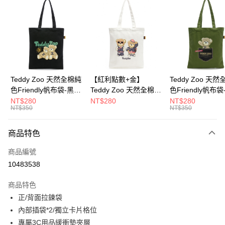
超商取貨付款
LINE Pay
Apple Pay
街口支付
Google Pay
Teddy Zoo 天然全棉純
【紅利點數+金】
Teddy Zoo 天
色Friendly帆布袋-黑色
Teddy Zoo 天然全棉純
色Friendly帆布
大哥付你分期
(TZB107)
色Friendly帆布袋-白色
色(TZB107)
NT$280
NT$280
NT$280
相關說明
NT$350
NT$350
(TZB107)
【大哥付你分期使用說明】
ATM付款
1.本服務由台灣大哥大提供，台灣大哥大用戶可立即使用無須另外申請。
商品特色
2.付款方式選擇「大哥付你分期」，訂單成立後會自動跳轉到大哥付的交易
流程，驗證手機門號後，選擇欲分期的期數、繳款截止日，確認付款後即完
運送方式
商品編號
成交易。
3.實際核准額度、可分期數及費用金額請依後續交易確認頁面所載為準。
10483538
全家取貨付款
4.訂單成立30分鐘內，如未前往確認交易或遇審核未通過，訂單將自動取
每筆NT$100，滿NT$900(含以上)免運費
消。如遇「轉專審核」未通過狀況，表示未達大哥付你分期系統評分，恕無
商品特色
法說明評估內容。
正/背面拉鍊袋
付款後全家取貨
【繳款方式說明】
1.分期款項不併入電信帳單，「大哥付你分期」於每月結算日後寄送繳費提
內部插袋*2/獨立卡片格位
每筆NT$100，滿NT$700(含以上)免運費
醒簡訊。
專屬3C用品緩衝墊夾層