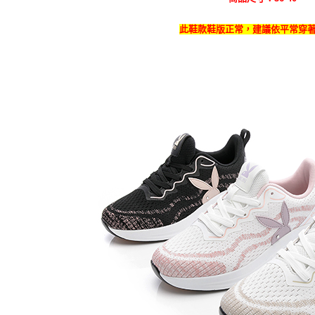
此鞋款鞋版正常，建議依平常穿