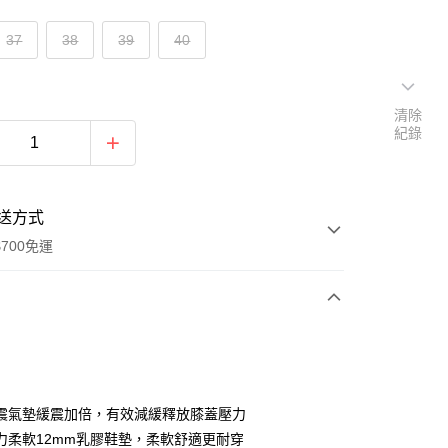
37
38
39
40
清除
紀錄
送方式
700免運
次付款
付款
震氣墊緩震加倍，有效減緩釋放膝蓋壓力
力柔軟12mm乳膠鞋墊，柔軟舒適更耐穿