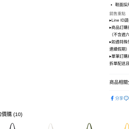
鞋面採
街口支付
銷售重點
▸Line I
Google Pa
▸商品訂購
大哥付你
（不含週
相關說明
▸如遇特殊
【大哥付
ATM付款
連續假期）
1.本服務
2.付款方
▸單筆訂
流程，驗
拆單配送
完成交易
運送方式
3.實際核
4.訂單成
全家取貨
消。如遇
商品相關分
每筆NT$1
無法說明
【繳款方
PLAYBOY
付款後全
1.分期款
分享
醒簡訊。
顏色快速
每筆NT$1
2.透過簡
帳／街口支
PLAYBOY
價購 (10)
萊爾富取
【注意事
每筆NT$1
款式快速
1.本服務