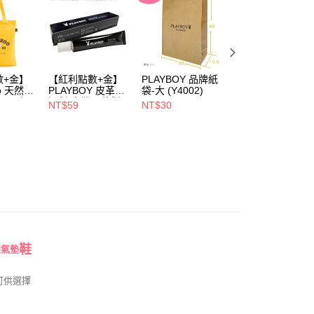
ew Arrival ★
PLAYBOY✨新品上市
易時，得透過本服務購買商品或服務，並由商店將買賣／分期付
爾富取貨
金債權讓與本公司後，依約使用本公司帳單繳交帳款。
00，滿NT$700(含以上)免運費
好評爆夯美腿鞋
意付款使用「大哥付你分期」之契約關係目的，商店將以您的個人
含姓名、電話或地址）提供予台灣大哥大進項蒐集、處理及利
氣運動鞋
付款
公司與您本人進行分期帳單所需資料之確認、核對及更正。
戶服務條款，請詳閱以下連結：
https://oppay.tw/userRule
00，滿NT$900(含以上)免運費
搜尋
氣墊鞋
數+金】
【紅利點數+金】
PLAYBOY 品牌紙
PLAYBOY 12mm
oo 天然全
PLAYBOY 皮革去
袋-大 (Y4002)
豚皮Ag+銀離子活
1取貨
享特殺↘︎↘︎
« 快閃 » 視覺降溫 清爽系鞋履45折up
ndly帆
污劑(台灣哥倫製)-
性抑菌鞋墊-杏
NT$59
NT$30
NT$490
(Y4003)
(S4008)
NT$880
00，滿NT$700(含以上)免運費
享特殺↘︎↘︎
❥ FUN 玩盛夏 暢銷鞋滿額再折$210
享特殺↘︎↘︎
« 快閃 » 狂夏祭 秒殺4折up
00，滿NT$700(含以上)免運費
享特殺↘︎↘︎
« 快閃 » 彈力軟糖鞋 獨享$680up
鞋
線氣墊
可供選擇