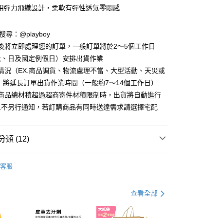
用彈力飛織設計，柔軟有彈性透氣零悶感
D請搜尋：@playboy
y
後將立即處理您的訂單，一般訂單將於2～5個工作日
分期
六、日及國定例假日）安排出貨作業
情況（EX.商品調貨、物流處理不當、大型活動、天災或
你分期使用說明】
 將延長訂單出貨作業時間（一般約7～14個工作日）
由台灣大哥大提供，台灣大哥大用戶可立即使用無須另外申請。
式選擇「大哥付你分期」，訂單成立後會自動跳轉到大哥付的交易
購商品總材積超過超商寄件材積限制時，出貨將自動進行
證手機門號後，選擇欲分期的期數、繳款截止日，確認付款後即
且不另行通知，若訂購商品有同時送達需求請選擇宅配
。
准額度、可分期數及費用金額請依後續交易確認頁面所載為準。
立30分鐘內，如未前往確認交易或遇審核未通過，訂單將自動取
付款
「轉專審核」未通過狀況，表示未達大哥付你分期系統評分，恕
類 (12)
00，滿NT$900(含以上)免運費
評估內容。
式說明】
 鞋款
氣墊鞋
家取貨
項不併入電信帳單，「大哥付你分期」於每月結算日後寄送繳費提
客服
搜尋
紅/粉紅色系
00，滿NT$700(含以上)免運費
訊連結打開帳單後，可選擇「超商條碼／台灣大直營門市／銀行轉
付／iPASS MONEY」等通路繳費。
 鞋款
運動鞋 / 老爹鞋
貨付款
查看全部
項】
00，滿NT$900(含以上)免運費
搜尋
運動鞋 / 老爹鞋
係由「台灣大哥大股份有限公司」（以下簡稱本公司）所提供，讓