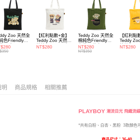
★ 新品上市 N
用戶於交
付款後萊
款買賣價
每筆NT$1
✿ KOL
2.基於同
資料（包
✿ 飛織透
7-11取貨
用，由本
3.完整用
每筆NT$1
款式快速
eddy Zoo 天然全
【紅利點數+金】
Teddy Zoo 天然全
【紅利點
純色Friendly帆
Teddy Zoo 天然全
棉純色Friendly帆
Teddy Z
付款後7-1
⏯︎ 本月獨
袋-黑色
棉純色Friendly帆
布袋-軍綠色
棉純色Frie
$280
NT$280
NT$280
NT$280
ZB107)
布袋-白色
(TZB107)
布袋-黃色
$350
NT$350
每筆NT$1
⏯︎ 本月獨
(TZB107)
(TZB107)
宅配
⏯︎ 本月獨
每筆NT$1
⏯︎ 本月獨
說明
商品規格
相關推薦
PLAYBOY
潮流目光 飛織流
*共有白粉、白杏、黑粉
3
款
顏色
商品尺寸：36-40