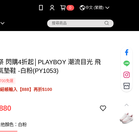
0
中文 (繁體)
祭 閃購4折起│PLAYBOY 潮流目光 飛
墊鞋 -白粉(PY1053)
700免運
結帳輸入【888】再折$100
880
其他顏色：白粉