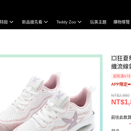
特殺
新品搶先看
Teddy Zoo
玩美主題
購物導覽
💥狂夏
織流線氣
超取滿NT$
APP限定➠
NT$2,880
NT$1,
前往此款