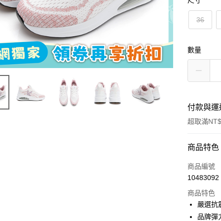
尺寸
36
數量
付款與運
超取滿NT$
付款方式
商品特色
信用卡一
商品編號
10483092
超商取貨
商品特色
LINE Pay
嚴選抗
品牌彈
Apple Pay