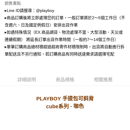
2.透過簡訊連結打開帳單後，可選擇「超商條碼／台灣大直營門市／銀行轉
萊爾富取貨付款
銷售重點
帳／街口支付／iPASS MONEY」等通路繳費。
▸Line ID請搜尋：@playboy
每筆NT$100，滿NT$900(含以上)免運費
【注意事項】
▸商品訂購後將立即處理您的訂單，一般訂單將於2～5個工作日（不
付款後萊爾富取貨
1.本服務係由「台灣大哥大股份有限公司」（以下簡稱本公司）所提供，讓
含週六、日及國定例假日）安排出貨作業
用戶於交易時，得透過本服務購買商品或服務，並由商店將買賣／分期付款
每筆NT$100，滿NT$700(含以上)免運費
買賣價金債權讓與本公司後，依約使用本公司帳單繳交帳款。
▸如遇特殊情況（EX.商品調貨、物流處理不當、大型活動、天災或
2.基於同意付款使用「大哥付你分期」之契約關係目的，商店將以您的個人
連續假期） 將延長訂單出貨作業時間（一般約7～14個工作日）
7-11取貨付款
資料（包含姓名、電話或地址）提供予台灣大哥大進項蒐集、處理及利用，
▸單筆訂購商品總材積超過超商寄件材積限制時，出貨將自動進行拆
由本公司與您本人進行分期帳單所需資料之確認、核對及更正。
每筆NT$100，滿NT$900(含以上)免運費
3.完整用戶服務條款，請詳閱以下連結：
https://oppay.tw/userRule
單配送且不另行通知，若訂購商品有同時送達需求請選擇宅配
付款後7-11取貨
每筆NT$100，滿NT$700(含以上)免運費
宅配
詳細說明
商品規格
相關推薦
每筆NT$100，滿NT$700(含以上)免運費
PLAYBOY 手提包可斜背
- 咖
色
cube系列