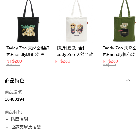
超商取貨付款
LINE Pay
Apple Pay
街口支付
Google Pay
Teddy Zoo 天然全棉純
【紅利點數+金】
Teddy Zoo 天
色Friendly帆布袋-黑色
Teddy Zoo 天然全棉純
色Friendly帆布
大哥付你分期
(TZB107)
色Friendly帆布袋-白色
色(TZB107)
NT$280
NT$280
NT$280
相關說明
NT$350
NT$350
(TZB107)
【大哥付你分期使用說明】
ATM付款
1.本服務由台灣大哥大提供，台灣大哥大用戶可立即使用無須另外申請。
商品特色
2.付款方式選擇「大哥付你分期」，訂單成立後會自動跳轉到大哥付的交易
流程，驗證手機門號後，選擇欲分期的期數、繳款截止日，確認付款後即完
運送方式
商品編號
成交易。
3.實際核准額度、可分期數及費用金額請依後續交易確認頁面所載為準。
10480194
全家取貨付款
4.訂單成立30分鐘內，如未前往確認交易或遇審核未通過，訂單將自動取
每筆NT$100，滿NT$900(含以上)免運費
消。如遇「轉專審核」未通過狀況，表示未達大哥付你分期系統評分，恕無
商品特色
法說明評估內容。
防磨底腳
付款後全家取貨
【繳款方式說明】
1.分期款項不併入電信帳單，「大哥付你分期」於每月結算日後寄送繳費提
拉鍊夾層及插袋
每筆NT$100，滿NT$700(含以上)免運費
醒簡訊。