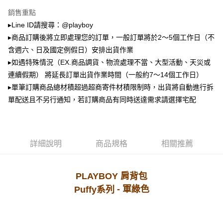
2.透過簡訊連結打開帳單後，可選擇「超商條碼／台灣大直營門市／銀行轉
萊爾富取貨付款
銷售重點
帳／街口支付／iPASS MONEY」等通路繳費。
▸Line ID請搜尋：@playboy
每筆NT$100，滿NT$900(含以上)免運費
【注意事項】
▸商品訂購後將立即處理您的訂單，一般訂單將於2～5個工作日（不
付款後萊爾富取貨
1.本服務係由「台灣大哥大股份有限公司」（以下簡稱本公司）所提供，讓
含週六、日及國定例假日）安排出貨作業
用戶於交易時，得透過本服務購買商品或服務，並由商店將買賣／分期付款
每筆NT$100，滿NT$700(含以上)免運費
買賣價金債權讓與本公司後，依約使用本公司帳單繳交帳款。
▸如遇特殊情況（EX.商品調貨、物流處理不當、大型活動、天災或
2.基於同意付款使用「大哥付你分期」之契約關係目的，商店將以您的個人
連續假期） 將延長訂單出貨作業時間（一般約7～14個工作日）
7-11取貨付款
資料（包含姓名、電話或地址）提供予台灣大哥大進項蒐集、處理及利用，
▸單筆訂購商品總材積超過超商寄件材積限制時，出貨將自動進行拆
由本公司與您本人進行分期帳單所需資料之確認、核對及更正。
每筆NT$100，滿NT$900(含以上)免運費
3.完整用戶服務條款，請詳閱以下連結：
https://oppay.tw/userRule
單配送且不另行通知，若訂購商品有同時送達需求請選擇宅配
付款後7-11取貨
每筆NT$100，滿NT$700(含以上)免運費
宅配
詳細說明
商品規格
相關推薦
每筆NT$100，滿NT$700(含以上)免運費
PLAYBOY 肩背包
- 軍綠
色
Puffy系列