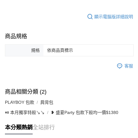
顯示電腦版詳細說明
商品規格
規格
依商品頁標示
客服
商品相關分類 (2)
PLAYBOY 包款
肩背包
⏯︎ 本月獨享特殺↘︎↘︎
❥ 盛夏Party 包款下殺均一價$1380
本分類熱銷
全站排行