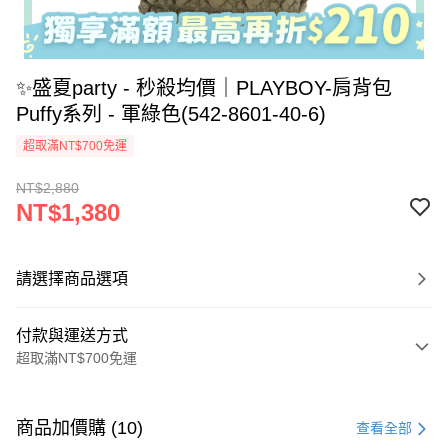
✨盛夏party - 秒殺均價｜PLAYBOY-肩背包
Puffy系列 - 軍綠色(542-8601-40-6)
超取滿NT$700免運
NT$2,880
NT$1,380
請選擇商品選項
付款與運送方式
超取滿NT$700免運
付款方式
信用卡一次付款
商品加價購 (10)
查看全部