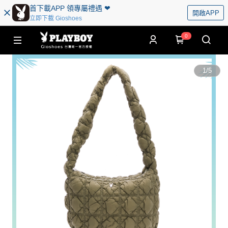
首下載APP 領專屬禮遇 ❤︎
開啟APP
立即下載 Gioshoes
0
1
/
5