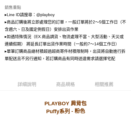
2.透過簡訊連結打開帳單後，可選擇「超商條碼／台灣大直營門市／銀行轉
萊爾富取貨付款
銷售重點
帳／街口支付／iPASS MONEY」等通路繳費。
▸Line ID請搜尋：@playboy
每筆NT$100，滿NT$900(含以上)免運費
【注意事項】
▸商品訂購後將立即處理您的訂單，一般訂單將於2～5個工作日（不
付款後萊爾富取貨
1.本服務係由「台灣大哥大股份有限公司」（以下簡稱本公司）所提供，讓
含週六、日及國定例假日）安排出貨作業
用戶於交易時，得透過本服務購買商品或服務，並由商店將買賣／分期付款
每筆NT$100，滿NT$700(含以上)免運費
買賣價金債權讓與本公司後，依約使用本公司帳單繳交帳款。
▸如遇特殊情況（EX.商品調貨、物流處理不當、大型活動、天災或
2.基於同意付款使用「大哥付你分期」之契約關係目的，商店將以您的個人
連續假期） 將延長訂單出貨作業時間（一般約7～14個工作日）
7-11取貨付款
資料（包含姓名、電話或地址）提供予台灣大哥大進項蒐集、處理及利用，
▸單筆訂購商品總材積超過超商寄件材積限制時，出貨將自動進行拆
由本公司與您本人進行分期帳單所需資料之確認、核對及更正。
每筆NT$100，滿NT$900(含以上)免運費
3.完整用戶服務條款，請詳閱以下連結：
https://oppay.tw/userRule
單配送且不另行通知，若訂購商品有同時送達需求請選擇宅配
付款後7-11取貨
每筆NT$100，滿NT$700(含以上)免運費
宅配
詳細說明
商品規格
相關推薦
每筆NT$100，滿NT$700(含以上)免運費
PLAYBOY 肩背包
- 粉
色
Puffy系列