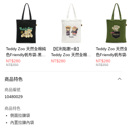
超商取貨付款
LINE Pay
Apple Pay
街口支付
Google Pay
Teddy Zoo 天然全棉純
【紅利點數+金】
Teddy Zoo 天
色Friendly帆布袋-黑色
Teddy Zoo 天然全棉純
色Friendly帆布
大哥付你分期
(TZB107)
色Friendly帆布袋-白色
色(TZB107)
NT$280
NT$280
NT$280
相關說明
NT$350
NT$350
(TZB107)
【大哥付你分期使用說明】
ATM付款
1.本服務由台灣大哥大提供，台灣大哥大用戶可立即使用無須另外申請。
商品特色
2.付款方式選擇「大哥付你分期」，訂單成立後會自動跳轉到大哥付的交易
流程，驗證手機門號後，選擇欲分期的期數、繳款截止日，確認付款後即完
運送方式
商品編號
成交易。
3.實際核准額度、可分期數及費用金額請依後續交易確認頁面所載為準。
10480029
全家取貨付款
4.訂單成立30分鐘內，如未前往確認交易或遇審核未通過，訂單將自動取
每筆NT$100，滿NT$900(含以上)免運費
消。如遇「轉專審核」未通過狀況，表示未達大哥付你分期系統評分，恕無
商品特色
法說明評估內容。
側面拉鍊袋
付款後全家取貨
【繳款方式說明】
1.分期款項不併入電信帳單，「大哥付你分期」於每月結算日後寄送繳費提
內置拉鍊內袋
每筆NT$100，滿NT$700(含以上)免運費
醒簡訊。