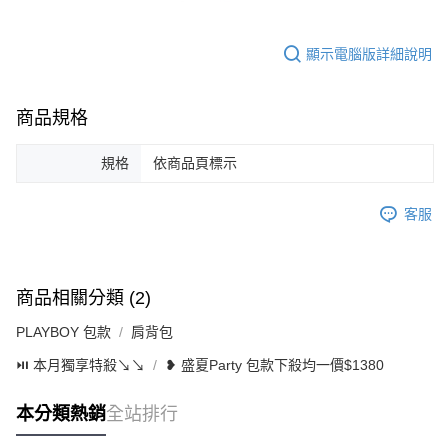
顯示電腦版詳細說明
商品規格
規格
依商品頁標示
客服
商品相關分類 (2)
PLAYBOY 包款
肩背包
⏯︎ 本月獨享特殺↘︎↘︎
❥ 盛夏Party 包款下殺均一價$1380
本分類熱銷
全站排行