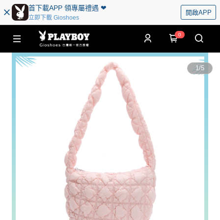
首下載APP 領專屬禮遇 ❤︎
開啟APP
立即下載 Gioshoes
0
1
/
5