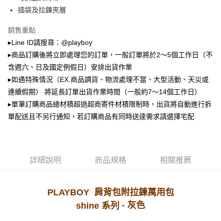
2.透過簡訊連結打開帳單後，可選擇「超商條碼／台灣大直營門市／銀行轉
萊爾富取貨付款
帳／街口支付／iPASS MONEY」等通路繳費。
插袋及拉鍊夾層
每筆NT$100，滿NT$900(含以上)免運費
【注意事項】
銷售重點
付款後萊爾富取貨
1.本服務係由「台灣大哥大股份有限公司」（以下簡稱本公司）所提供，讓
▸Line ID請搜尋：@playboy
用戶於交易時，得透過本服務購買商品或服務，並由商店將買賣／分期付款
每筆NT$100，滿NT$700(含以上)免運費
買賣價金債權讓與本公司後，依約使用本公司帳單繳交帳款。
▸商品訂購後將立即處理您的訂單，一般訂單將於2～5個工作日（不
2.基於同意付款使用「大哥付你分期」之契約關係目的，商店將以您的個人
含週六、日及國定例假日）安排出貨作業
7-11取貨付款
資料（包含姓名、電話或地址）提供予台灣大哥大進項蒐集、處理及利用，
▸如遇特殊情況（EX.商品調貨、物流處理不當、大型活動、天災或
由本公司與您本人進行分期帳單所需資料之確認、核對及更正。
每筆NT$100，滿NT$900(含以上)免運費
3.完整用戶服務條款，請詳閱以下連結：
https://oppay.tw/userRule
連續假期） 將延長訂單出貨作業時間（一般約7～14個工作日）
付款後7-11取貨
▸單筆訂購商品總材積超過超商寄件材積限制時，出貨將自動進行拆
每筆NT$100，滿NT$700(含以上)免運費
單配送且不另行通知，若訂購商品有同時送達需求請選擇宅配
宅配
每筆NT$100，滿NT$700(含以上)免運費
詳細說明
商品規格
相關推薦
PLAYBOY 肩背包附拉鍊萬用包
- 灰
色
shine 系列