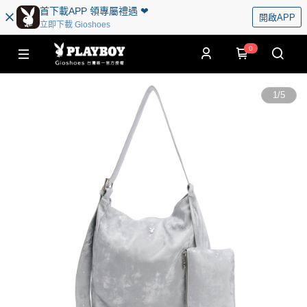
首下載APP 領專屬禮遇 ❤︎
開啟APP
立即下載 Gioshoes
0
1
/
5