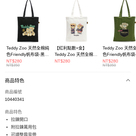
超商取貨付款
LINE Pay
Apple Pay
街口支付
Google Pay
Teddy Zoo 天然全棉純
【紅利點數+金】
Teddy Zoo 天
色Friendly帆布袋-黑色
Teddy Zoo 天然全棉純
色Friendly帆布
大哥付你分期
(TZB107)
色Friendly帆布袋-白色
色(TZB107)
NT$280
NT$280
NT$280
相關說明
NT$350
NT$350
(TZB107)
【大哥付你分期使用說明】
ATM付款
1.本服務由台灣大哥大提供，台灣大哥大用戶可立即使用無須另外申請。
商品特色
2.付款方式選擇「大哥付你分期」，訂單成立後會自動跳轉到大哥付的交易
流程，驗證手機門號後，選擇欲分期的期數、繳款截止日，確認付款後即完
運送方式
商品編號
成交易。
3.實際核准額度、可分期數及費用金額請依後續交易確認頁面所載為準。
10440341
全家取貨付款
4.訂單成立30分鐘內，如未前往確認交易或遇審核未通過，訂單將自動取
每筆NT$100，滿NT$900(含以上)免運費
消。如遇「轉專審核」未通過狀況，表示未達大哥付你分期系統評分，恕無
商品特色
法說明評估內容。
拉鍊開口
付款後全家取貨
【繳款方式說明】
1.分期款項不併入電信帳單，「大哥付你分期」於每月結算日後寄送繳費提
附拉鍊萬用包
每筆NT$100，滿NT$700(含以上)免運費
醒簡訊。
可調整肩背帶