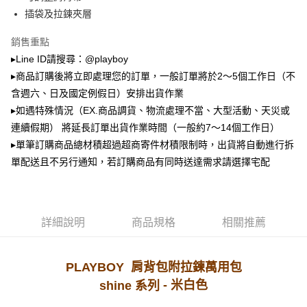
2.透過簡訊連結打開帳單後，可選擇「超商條碼／台灣大直營門市／銀行轉
萊爾富取貨付款
帳／街口支付／iPASS MONEY」等通路繳費。
插袋及拉鍊夾層
每筆NT$100，滿NT$900(含以上)免運費
【注意事項】
銷售重點
付款後萊爾富取貨
1.本服務係由「台灣大哥大股份有限公司」（以下簡稱本公司）所提供，讓
▸Line ID請搜尋：@playboy
用戶於交易時，得透過本服務購買商品或服務，並由商店將買賣／分期付款
每筆NT$100，滿NT$700(含以上)免運費
買賣價金債權讓與本公司後，依約使用本公司帳單繳交帳款。
▸商品訂購後將立即處理您的訂單，一般訂單將於2～5個工作日（不
2.基於同意付款使用「大哥付你分期」之契約關係目的，商店將以您的個人
含週六、日及國定例假日）安排出貨作業
7-11取貨付款
資料（包含姓名、電話或地址）提供予台灣大哥大進項蒐集、處理及利用，
▸如遇特殊情況（EX.商品調貨、物流處理不當、大型活動、天災或
由本公司與您本人進行分期帳單所需資料之確認、核對及更正。
每筆NT$100，滿NT$900(含以上)免運費
3.完整用戶服務條款，請詳閱以下連結：
https://oppay.tw/userRule
連續假期） 將延長訂單出貨作業時間（一般約7～14個工作日）
付款後7-11取貨
▸單筆訂購商品總材積超過超商寄件材積限制時，出貨將自動進行拆
每筆NT$100，滿NT$700(含以上)免運費
單配送且不另行通知，若訂購商品有同時送達需求請選擇宅配
宅配
每筆NT$100，滿NT$700(含以上)免運費
詳細說明
商品規格
相關推薦
PLAYBOY 肩背包附拉鍊萬用包
- 米白
色
shine 系列