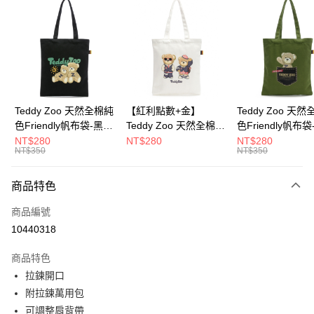
超商取貨付款
LINE Pay
Apple Pay
街口支付
Google Pay
Teddy Zoo 天然全棉純
【紅利點數+金】
Teddy Zoo 天
色Friendly帆布袋-黑色
Teddy Zoo 天然全棉純
色Friendly帆布
大哥付你分期
(TZB107)
色Friendly帆布袋-白色
色(TZB107)
NT$280
NT$280
NT$280
相關說明
NT$350
NT$350
(TZB107)
【大哥付你分期使用說明】
ATM付款
1.本服務由台灣大哥大提供，台灣大哥大用戶可立即使用無須另外申請。
商品特色
2.付款方式選擇「大哥付你分期」，訂單成立後會自動跳轉到大哥付的交易
流程，驗證手機門號後，選擇欲分期的期數、繳款截止日，確認付款後即完
運送方式
商品編號
成交易。
3.實際核准額度、可分期數及費用金額請依後續交易確認頁面所載為準。
10440318
全家取貨付款
4.訂單成立30分鐘內，如未前往確認交易或遇審核未通過，訂單將自動取
每筆NT$100，滿NT$900(含以上)免運費
消。如遇「轉專審核」未通過狀況，表示未達大哥付你分期系統評分，恕無
商品特色
法說明評估內容。
拉鍊開口
付款後全家取貨
【繳款方式說明】
1.分期款項不併入電信帳單，「大哥付你分期」於每月結算日後寄送繳費提
附拉鍊萬用包
每筆NT$100，滿NT$700(含以上)免運費
醒簡訊。
可調整肩背帶