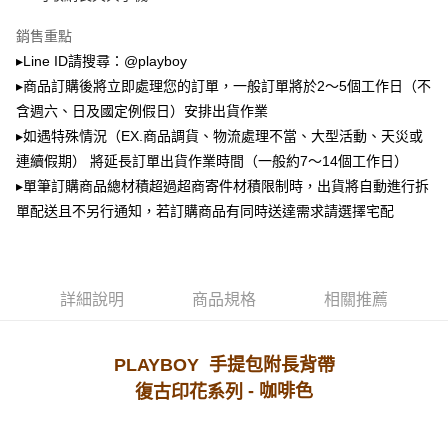
2.透過簡訊連結打開帳單後，可選擇「超商條碼／台灣大直營門市／銀行轉
萊爾富取貨付款
帳／街口支付／iPASS MONEY」等通路繳費。
銷售重點
每筆NT$100，滿NT$900(含以上)免運費
【注意事項】
▸Line ID請搜尋：@playboy
付款後萊爾富取貨
1.本服務係由「台灣大哥大股份有限公司」（以下簡稱本公司）所提供，讓
▸商品訂購後將立即處理您的訂單，一般訂單將於2～5個工作日（不
用戶於交易時，得透過本服務購買商品或服務，並由商店將買賣／分期付款
每筆NT$100，滿NT$700(含以上)免運費
買賣價金債權讓與本公司後，依約使用本公司帳單繳交帳款。
含週六、日及國定例假日）安排出貨作業
2.基於同意付款使用「大哥付你分期」之契約關係目的，商店將以您的個人
▸如遇特殊情況（EX.商品調貨、物流處理不當、大型活動、天災或
7-11取貨付款
資料（包含姓名、電話或地址）提供予台灣大哥大進項蒐集、處理及利用，
連續假期） 將延長訂單出貨作業時間（一般約7～14個工作日）
由本公司與您本人進行分期帳單所需資料之確認、核對及更正。
每筆NT$100，滿NT$900(含以上)免運費
3.完整用戶服務條款，請詳閱以下連結：
https://oppay.tw/userRule
▸單筆訂購商品總材積超過超商寄件材積限制時，出貨將自動進行拆
付款後7-11取貨
單配送且不另行通知，若訂購商品有同時送達需求請選擇宅配
每筆NT$100，滿NT$700(含以上)免運費
宅配
每筆NT$100，滿NT$700(含以上)免運費
詳細說明
商品規格
相關推薦
PLAYBOY 手提包附長背帶
- 咖啡
色
復古印花系列