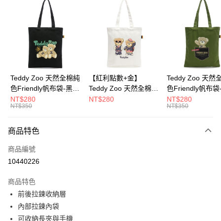
超商取貨付款
LINE Pay
Apple Pay
街口支付
Google Pay
Teddy Zoo 天然全棉純
【紅利點數+金】
Teddy Zoo 天
色Friendly帆布袋-黑色
Teddy Zoo 天然全棉純
色Friendly帆布
大哥付你分期
(TZB107)
色Friendly帆布袋-白色
色(TZB107)
NT$280
NT$280
NT$280
相關說明
NT$350
NT$350
(TZB107)
【大哥付你分期使用說明】
ATM付款
1.本服務由台灣大哥大提供，台灣大哥大用戶可立即使用無須另外申請。
商品特色
2.付款方式選擇「大哥付你分期」，訂單成立後會自動跳轉到大哥付的交易
流程，驗證手機門號後，選擇欲分期的期數、繳款截止日，確認付款後即完
運送方式
商品編號
成交易。
3.實際核准額度、可分期數及費用金額請依後續交易確認頁面所載為準。
10440226
全家取貨付款
4.訂單成立30分鐘內，如未前往確認交易或遇審核未通過，訂單將自動取
每筆NT$100，滿NT$900(含以上)免運費
消。如遇「轉專審核」未通過狀況，表示未達大哥付你分期系統評分，恕無
商品特色
法說明評估內容。
前後拉鍊收納層
付款後全家取貨
【繳款方式說明】
1.分期款項不併入電信帳單，「大哥付你分期」於每月結算日後寄送繳費提
內部拉鍊內袋
每筆NT$100，滿NT$700(含以上)免運費
醒簡訊。
可收納長夾與手機