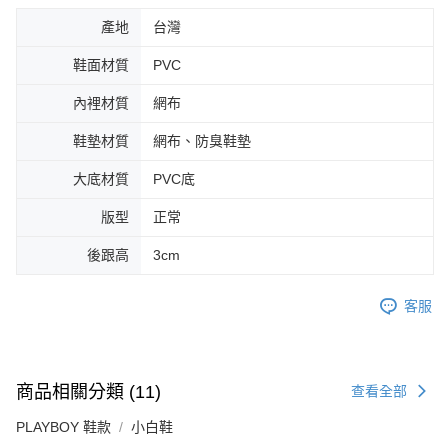
產地
台灣
鞋面材質
PVC
內裡材質
網布
鞋墊材質
網布、防臭鞋墊
大底材質
PVC底
版型
正常
後跟高
3cm
客服
商品相關分類 (11)
查看全部
PLAYBOY 鞋款
小白鞋