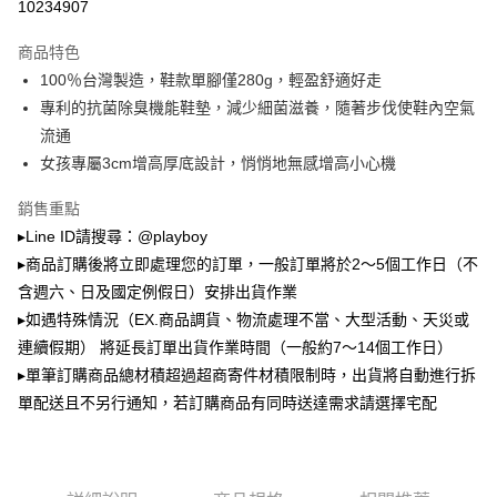
3.實際核准額度、可分期數及費用金額請依後續交易確認頁面所載為準。
10234907
全家取貨付款
4.訂單成立30分鐘內，如未前往確認交易或遇審核未通過，訂單將自動取
每筆NT$100，滿NT$900(含以上)免運費
消。如遇「轉專審核」未通過狀況，表示未達大哥付你分期系統評分，恕無
商品特色
法說明評估內容。
100％台灣製造，鞋款單腳僅280g，輕盈舒適好走
付款後全家取貨
【繳款方式說明】
1.分期款項不併入電信帳單，「大哥付你分期」於每月結算日後寄送繳費提
專利的抗菌除臭機能鞋墊，減少細菌滋養，隨著步伐使鞋內空氣
每筆NT$100，滿NT$700(含以上)免運費
醒簡訊。
流通
2.透過簡訊連結打開帳單後，可選擇「超商條碼／台灣大直營門市／銀行轉
萊爾富取貨付款
帳／街口支付／iPASS MONEY」等通路繳費。
女孩專屬3cm增高厚底設計，悄悄地無感增高小心機
每筆NT$100，滿NT$900(含以上)免運費
【注意事項】
銷售重點
付款後萊爾富取貨
1.本服務係由「台灣大哥大股份有限公司」（以下簡稱本公司）所提供，讓
▸Line ID請搜尋：@playboy
用戶於交易時，得透過本服務購買商品或服務，並由商店將買賣／分期付款
每筆NT$100，滿NT$700(含以上)免運費
買賣價金債權讓與本公司後，依約使用本公司帳單繳交帳款。
▸商品訂購後將立即處理您的訂單，一般訂單將於2～5個工作日（不
2.基於同意付款使用「大哥付你分期」之契約關係目的，商店將以您的個人
含週六、日及國定例假日）安排出貨作業
7-11取貨付款
資料（包含姓名、電話或地址）提供予台灣大哥大進項蒐集、處理及利用，
▸如遇特殊情況（EX.商品調貨、物流處理不當、大型活動、天災或
由本公司與您本人進行分期帳單所需資料之確認、核對及更正。
每筆NT$100，滿NT$900(含以上)免運費
3.完整用戶服務條款，請詳閱以下連結：
https://oppay.tw/userRule
連續假期） 將延長訂單出貨作業時間（一般約7～14個工作日）
付款後7-11取貨
▸單筆訂購商品總材積超過超商寄件材積限制時，出貨將自動進行拆
每筆NT$100，滿NT$700(含以上)免運費
單配送且不另行通知，若訂購商品有同時送達需求請選擇宅配
宅配
每筆NT$100，滿NT$700(含以上)免運費