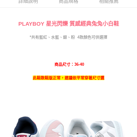
詳細說明
商品規格
相關推薦
PLAYBOY 星光閃爍 質感經典兔兔小白
鞋
*共有藍紅、水藍、銀
、粉
4
款
顏色可供選擇
商品尺寸：36-40
此鞋款鞋版正常，建議依平常穿著尺寸選