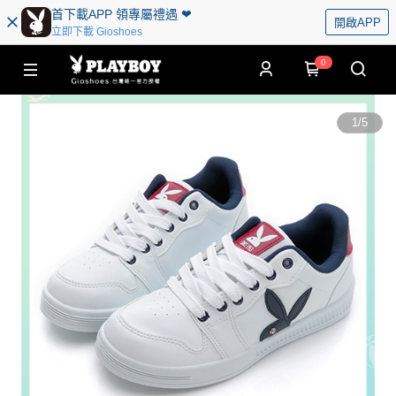
首下載APP 領專屬禮遇 ❤︎
開啟APP
立即下載 Gioshoes
0
1
/
5