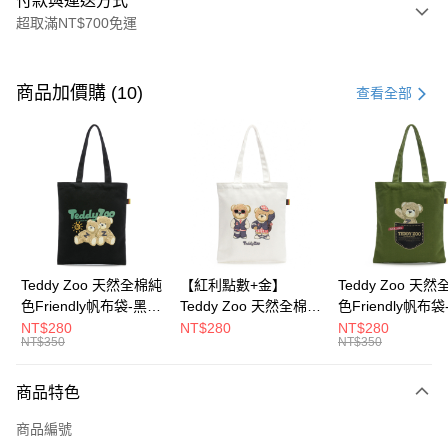
付款與運送方式
超取滿NT$700免運
付款方式
信用卡一次付款
商品加價購 (10)
查看全部
超商取貨付款
LINE Pay
Apple Pay
街口支付
Google Pay
Teddy Zoo 天然全棉純
【紅利點數+金】
Teddy Zoo 天
色Friendly帆布袋-黑色
Teddy Zoo 天然全棉純
色Friendly帆布
大哥付你分期
(TZB107)
色Friendly帆布袋-白色
色(TZB107)
NT$280
NT$280
NT$280
相關說明
NT$350
NT$350
(TZB107)
【大哥付你分期使用說明】
ATM付款
1.本服務由台灣大哥大提供，台灣大哥大用戶可立即使用無須另外申請。
商品特色
2.付款方式選擇「大哥付你分期」，訂單成立後會自動跳轉到大哥付的交易
流程，驗證手機門號後，選擇欲分期的期數、繳款截止日，確認付款後即完
運送方式
商品編號
成交易。