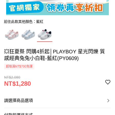
前往此款其他顏色：藍紅
💥狂夏祭 閃購4折起│PLAYBOY 星光閃爍 質
感經典兔兔小白鞋-藍紅(PY0609)
超取滿NT$700免運
NT$2,080
NT$1,280
請選擇商品選項