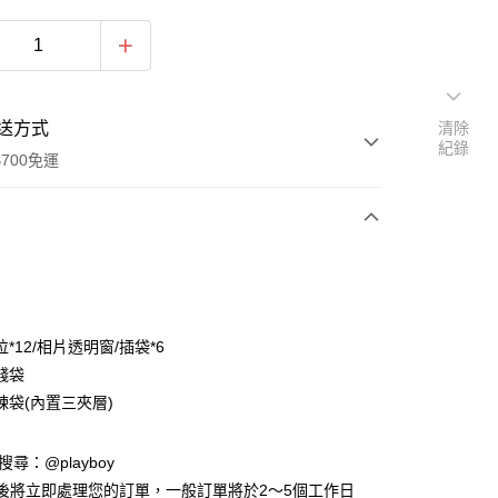
送方式
清除
紀錄
700免運
次付款
付款
*12/相片透明窗/插袋*6
錢袋
鍊袋(內置三夾層)
D請搜尋：@playboy
y
後將立即處理您的訂單，一般訂單將於2～5個工作日