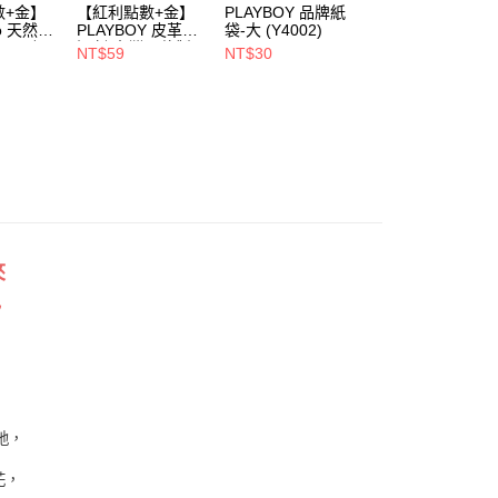
00，滿NT$900(含以上)免運費
數+金】
【紅利點數+金】
PLAYBOY 品牌紙
PLAYBOY 12mm
oo 天然全
PLAYBOY 皮革去
袋-大 (Y4002)
豚皮Ag+銀離子活
1取貨
ndly帆
污劑(台灣哥倫製)-
性抑菌鞋墊-杏
NT$59
NT$30
NT$490
(Y4003)
(S4008)
NT$880
00，滿NT$700(含以上)免運費
00，滿NT$700(含以上)免運費
夾
色
地，
花，