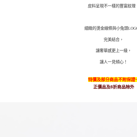
皮料呈現不一樣的豐富紋理
細緻的燙金線條與小兔頭
LOG
完美結合，
讓奢華感更上一級，
讓人一見傾心！
特價及部分商品不附保證
正價品及8折商品除外