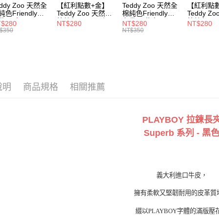
每筆NT$1
eddy Zoo 天然全
【紅利點數+金】
Teddy Zoo 天然全
【紅利點
純色Friendly帆
Teddy Zoo 天然全
棉純色Friendly帆
Teddy Z
付款後7-1
袋-黑色
棉純色Friendly帆
布袋-軍綠色
棉純色Frie
$280
NT$280
NT$280
NT$280
ZB107)
布袋-白色
(TZB107)
布袋-黃色
$350
NT$350
每筆NT$1
(TZB107)
(TZB107)
宅配
每筆NT$1
說明
商品規格
相關推薦
PLAYBOY 拉鍊長
Superb 系列 - 黑
義大利進口牛皮，
擁有柔軟又堅韌耐用的皮革質
綴以
PLAYBOY
字體的滿版壓