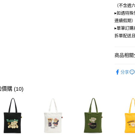
大哥付你
（不含週
相關說明
▸如遇特殊
【大哥付
ATM付款
連續假期）
1.本服務
2.付款方
▸單筆訂
流程，驗
拆單配送
完成交易
運送方式
3.實際核
4.訂單成
全家取貨
消。如遇
商品相關分
每筆NT$1
無法說明
【繳款方
PLAYBOY
付款後全
1.分期款
分享
醒簡訊。
每筆NT$1
2.透過簡
帳／街口支
價購 (10)
萊爾富取
【注意事
每筆NT$1
1.本服務
用戶於交
付款後萊
款買賣價
每筆NT$1
2.基於同
資料（包
7-11取貨
用，由本
3.完整用