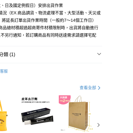
分期
六、日及國定例假日）安排出貨作業
情況（EX.商品調貨、物流處理不當、大型活動、天災或
你分期使用說明】
 將延長訂單出貨作業時間（一般約7～14個工作日）
由台灣大哥大提供，台灣大哥大用戶可立即使用無須另外申請。
式選擇「大哥付你分期」，訂單成立後會自動跳轉到大哥付的交易
購商品總材積超過超商寄件材積限制時，出貨將自動進行
證手機門號後，選擇欲分期的期數、繳款截止日，確認付款後即
且不另行通知，若訂購商品有同時送達需求請選擇宅配
。
准額度、可分期數及費用金額請依後續交易確認頁面所載為準。
立30分鐘內，如未前往確認交易或遇審核未通過，訂單將自動取
付款
「轉專審核」未通過狀況，表示未達大哥付你分期系統評分，恕
類 (1)
00，滿NT$900(含以上)免運費
評估內容。
式說明】
 包款
皮夾/小物/配件
家取貨
項不併入電信帳單，「大哥付你分期」於每月結算日後寄送繳費提
客服
00，滿NT$700(含以上)免運費
訊連結打開帳單後，可選擇「超商條碼／台灣大直營門市／銀行轉
付／iPASS MONEY」等通路繳費。
貨付款
查看全部
項】
00，滿NT$900(含以上)免運費
係由「台灣大哥大股份有限公司」（以下簡稱本公司）所提供，讓
易時，得透過本服務購買商品或服務，並由商店將買賣／分期付
爾富取貨
金債權讓與本公司後，依約使用本公司帳單繳交帳款。
00，滿NT$700(含以上)免運費
意付款使用「大哥付你分期」之契約關係目的，商店將以您的個人
含姓名、電話或地址）提供予台灣大哥大進項蒐集、處理及利
付款
公司與您本人進行分期帳單所需資料之確認、核對及更正。
戶服務條款，請詳閱以下連結：
https://oppay.tw/userRule