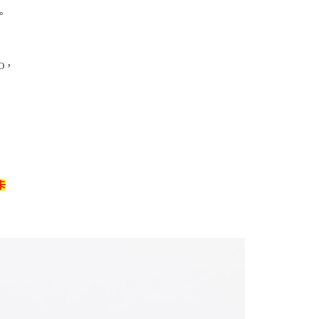
。
O
，
卡