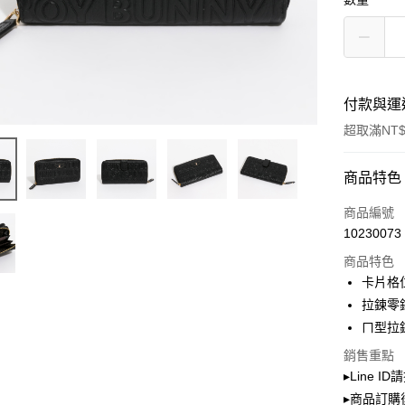
付款與運
超取滿NT$
付款方式
商品特色
信用卡一
商品編號
10230073
超商取貨
商品特色
LINE Pay
卡片格位
拉鍊零
Apple Pay
ㄇ型拉
街口支付
銷售重點
▸Line I
Google Pa
▸商品訂購