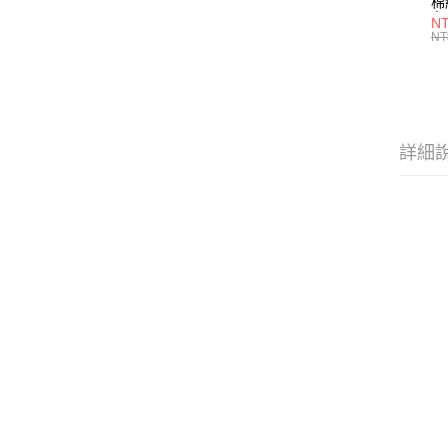
棉
布
NT
(T
NT
詳細