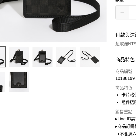
付款與運
超取滿NT$
付款方式
商品特色
信用卡一
商品編號
10188199
超商取貨
商品特色
LINE Pay
卡片格位
證件透
Apple Pay
銷售重點
街口支付
▸Line I
▸商品訂購
Google Pa
（不含週