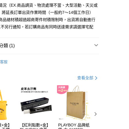
分期
情況（EX.商品調貨、物流處理不當、大型活動、天災或
 將延長訂單出貨作業時間（一般約7～14個工作日）
你分期使用說明】
購商品總材積超過超商寄件材積限制時，出貨將自動進行
由台灣大哥大提供，台灣大哥大用戶可立即使用無須另外申請。
式選擇「大哥付你分期」，訂單成立後會自動跳轉到大哥付的交易
且不另行通知，若訂購商品有同時送達需求請選擇宅配
證手機門號後，選擇欲分期的期數、繳款截止日，確認付款後即
。
准額度、可分期數及費用金額請依後續交易確認頁面所載為準。
類 (1)
立30分鐘內，如未前往確認交易或遇審核未通過，訂單將自動取
付款
「轉專審核」未通過狀況，表示未達大哥付你分期系統評分，恕
00，滿NT$900(含以上)免運費
評估內容。
 包款
男包系列
式說明】
客服
家取貨
項不併入電信帳單，「大哥付你分期」於每月結算日後寄送繳費提
00，滿NT$700(含以上)免運費
訊連結打開帳單後，可選擇「超商條碼／台灣大直營門市／銀行轉
查看全部
付／iPASS MONEY」等通路繳費。
貨付款
項】
00，滿NT$900(含以上)免運費
係由「台灣大哥大股份有限公司」（以下簡稱本公司）所提供，讓
易時，得透過本服務購買商品或服務，並由商店將買賣／分期付
爾富取貨
金債權讓與本公司後，依約使用本公司帳單繳交帳款。
00，滿NT$700(含以上)免運費
意付款使用「大哥付你分期」之契約關係目的，商店將以您的個人
含姓名、電話或地址）提供予台灣大哥大進項蒐集、處理及利
付款
公司與您本人進行分期帳單所需資料之確認、核對及更正。
數+金】
【紅利點數+金】
PLAYBOY 品牌紙
PLAYBOY 12mm
戶服務條款，請詳閱以下連結：
https://oppay.tw/userRule