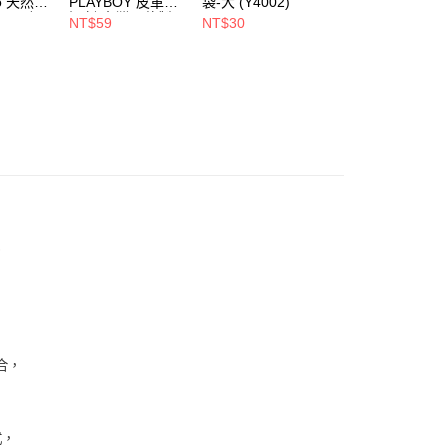
00，滿NT$900(含以上)免運費
oo 天然全
PLAYBOY 皮革去
袋-大 (Y4002)
豚皮Ag+銀離子活
ndly帆
污劑(台灣哥倫製)-
性抑菌鞋墊-杏
NT$59
NT$30
NT$490
(Y4003)
(S4008)
1取貨
NT$880
00，滿NT$700(含以上)免運費
00，滿NT$700(含以上)免運費
，
合，
。
式，