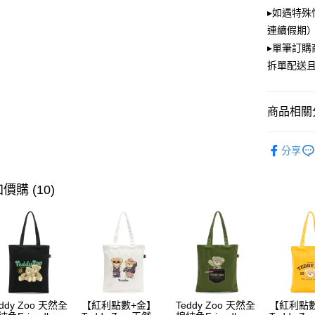
大哥付你
▸如遇特殊
相關說明
連續假期）
【大哥付
ATM付款
▸單筆訂
1.本服務
2.付款方
拆單配送
流程，驗
完成交易
運送方式
3.實際核
商品相關分
4.訂單成
全家取貨
消。如遇
每筆NT$1
無法說明
PLAYBOY
【繳款方
分享
付款後全
1.分期款
醒簡訊。
每筆NT$1
2.透過簡
價購 (10)
帳／街口支
萊爾富取
【注意事
每筆NT$1
1.本服務
用戶於交
付款後萊
款買賣價
每筆NT$1
2.基於同
資料（包
7-11取貨
用，由本
eddy Zoo 天然全
【紅利點數+金】
Teddy Zoo 天然全
【紅利點
3.完整用