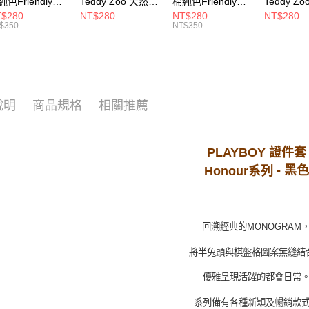
每筆NT$1
純色Friendly帆
Teddy Zoo 天然全
棉純色Friendly帆
Teddy Z
袋-黑色
棉純色Friendly帆
布袋-軍綠色
棉純色Frie
$280
NT$280
NT$280
NT$280
ZB107)
布袋-白色
(TZB107)
布袋-黃色
付款後7-1
$350
NT$350
(TZB107)
(TZB107)
每筆NT$1
宅配
每筆NT$1
說明
商品規格
相關推薦
PLAYBOY 證件套
- 黑色
Honour系列
回溯經典的
MONOGRAM
將半兔頭與棋盤格圖案無縫結
優雅呈現活躍的都會日常
系列備有各種新穎及暢銷款