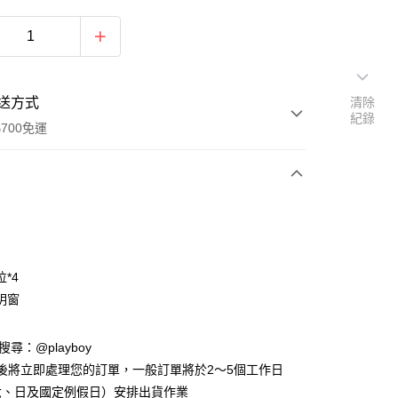
送方式
清除
紀錄
700免運
次付款
付款
*4
明窗
D請搜尋：@playboy
後將立即處理您的訂單，一般訂單將於2～5個工作日
y
六、日及國定例假日）安排出貨作業