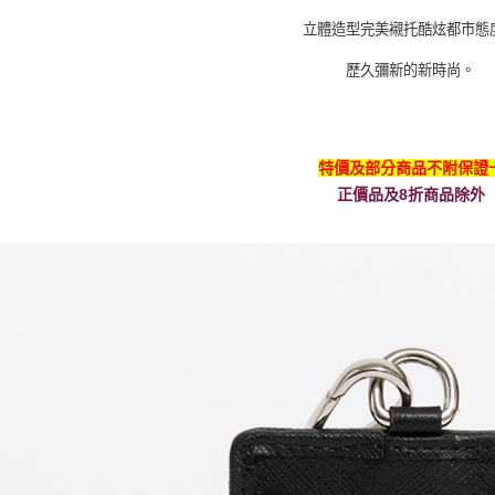
立體造型完美襯托酷炫都市態
歷久彌新的新時尚。
特價及部分商品不附保證
正價品及8折商品除外