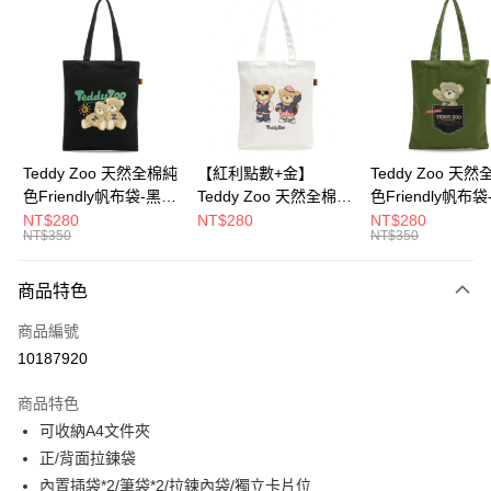
超商取貨付款
LINE Pay
Apple Pay
街口支付
Google Pay
Teddy Zoo 天然全棉純
【紅利點數+金】
Teddy Zoo 天
色Friendly帆布袋-黑色
Teddy Zoo 天然全棉純
色Friendly帆布
大哥付你分期
(TZB107)
色Friendly帆布袋-白色
色(TZB107)
NT$280
NT$280
NT$280
相關說明
NT$350
NT$350
(TZB107)
【大哥付你分期使用說明】
ATM付款
1.本服務由台灣大哥大提供，台灣大哥大用戶可立即使用無須另外申請。
商品特色
2.付款方式選擇「大哥付你分期」，訂單成立後會自動跳轉到大哥付的交易
流程，驗證手機門號後，選擇欲分期的期數、繳款截止日，確認付款後即完
運送方式
商品編號
成交易。
3.實際核准額度、可分期數及費用金額請依後續交易確認頁面所載為準。
10187920
全家取貨付款
4.訂單成立30分鐘內，如未前往確認交易或遇審核未通過，訂單將自動取
每筆NT$100，滿NT$900(含以上)免運費
消。如遇「轉專審核」未通過狀況，表示未達大哥付你分期系統評分，恕無
商品特色
法說明評估內容。
可收納A4文件夾
付款後全家取貨
【繳款方式說明】
1.分期款項不併入電信帳單，「大哥付你分期」於每月結算日後寄送繳費提
正/背面拉鍊袋
每筆NT$100，滿NT$700(含以上)免運費
醒簡訊。
內置插袋*2/筆袋*2/拉鍊內袋/獨立卡片位