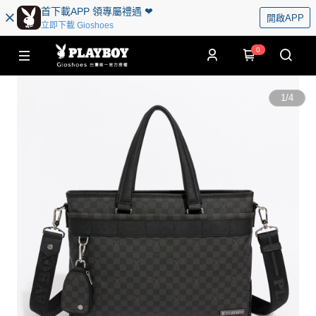
首下載APP 領專屬禮遇 ❤︎
開啟APP
立即下載 Gioshoes
0
1
/
4