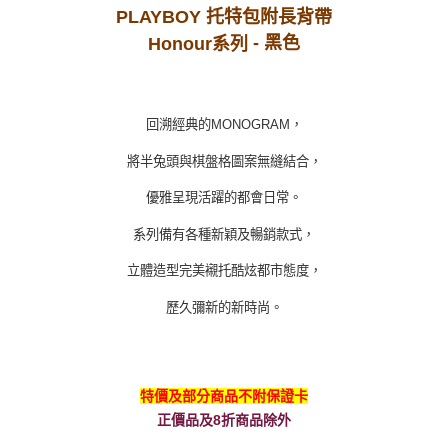
PLAYBOY 托特包附長背帶
- 黑色
Honour系列
回溯經典的
MONOGRAM
，
將半兔頭與棋盤格圖案無縫結合，
優雅呈現活躍的都會日常。
系列備有各種新穎及暢銷款式，
立體造型完美襯托酷炫都市態度，
歷久彌新的新時尚。
特價及部分商品不附保證卡
正價品及8折商品除外