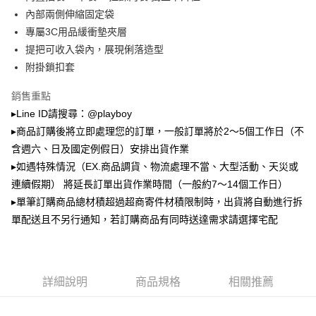
2.透過簡訊連結打開帳單後，可選擇「超商條碼／台灣大直營門市／銀行轉
萊爾富取貨付款
帳／街口支付／iPASS MONEY」等通路繳費。
內部兩側伸縮固定袋
每筆NT$100，滿NT$900(含以上)免運費
專屬3C用品緩衝墊夾層
【注意事項】
提把可收入袋內，展現俐落造型
付款後萊爾富取貨
1.本服務係由「台灣大哥大股份有限公司」（以下簡稱本公司）所提供，讓
用戶於交易時，得透過本服務購買商品或服務，並由商店將買賣／分期付款
附掛鎖扣套
每筆NT$100，滿NT$700(含以上)免運費
買賣價金債權讓與本公司後，依約使用本公司帳單繳交帳款。
2.基於同意付款使用「大哥付你分期」之契約關係目的，商店將以您的個人
銷售重點
7-11取貨付款
資料（包含姓名、電話或地址）提供予台灣大哥大進項蒐集、處理及利用，
▸Line ID請搜尋：@playboy
由本公司與您本人進行分期帳單所需資料之確認、核對及更正。
每筆NT$100，滿NT$900(含以上)免運費
3.完整用戶服務條款，請詳閱以下連結：
https://oppay.tw/userRule
▸商品訂購後將立即處理您的訂單，一般訂單將於2～5個工作日（不
付款後7-11取貨
含週六、日及國定例假日）安排出貨作業
每筆NT$100，滿NT$700(含以上)免運費
▸如遇特殊情況（EX.商品調貨、物流處理不當、大型活動、天災或
連續假期） 將延長訂單出貨作業時間（一般約7～14個工作日）
宅配
▸單筆訂購商品總材積超過超商寄件材積限制時，出貨將自動進行拆
每筆NT$100，滿NT$700(含以上)免運費
單配送且不另行通知，若訂購商品有同時送達需求請選擇宅配
詳細說明
商品規格
相關推薦