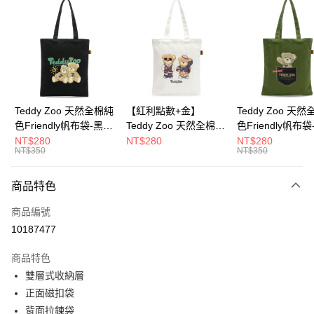
超商取貨付款
LINE Pay
Apple Pay
街口支付
Google Pay
Teddy Zoo 天然全棉純
【紅利點數+金】
Teddy Zoo 天
色Friendly帆布袋-黑色
Teddy Zoo 天然全棉純
色Friendly帆布
大哥付你分期
(TZB107)
色Friendly帆布袋-白色
色(TZB107)
NT$280
NT$280
NT$280
相關說明
NT$350
NT$350
(TZB107)
【大哥付你分期使用說明】
ATM付款
1.本服務由台灣大哥大提供，台灣大哥大用戶可立即使用無須另外申請。
商品特色
2.付款方式選擇「大哥付你分期」，訂單成立後會自動跳轉到大哥付的交易
流程，驗證手機門號後，選擇欲分期的期數、繳款截止日，確認付款後即完
運送方式
商品編號
成交易。
3.實際核准額度、可分期數及費用金額請依後續交易確認頁面所載為準。
10187477
全家取貨付款
4.訂單成立30分鐘內，如未前往確認交易或遇審核未通過，訂單將自動取
每筆NT$100，滿NT$900(含以上)免運費
消。如遇「轉專審核」未通過狀況，表示未達大哥付你分期系統評分，恕無
商品特色
法說明評估內容。
雙層式收納層
付款後全家取貨
【繳款方式說明】
1.分期款項不併入電信帳單，「大哥付你分期」於每月結算日後寄送繳費提
正面磁扣袋
每筆NT$100，滿NT$700(含以上)免運費
醒簡訊。
背面拉鍊袋