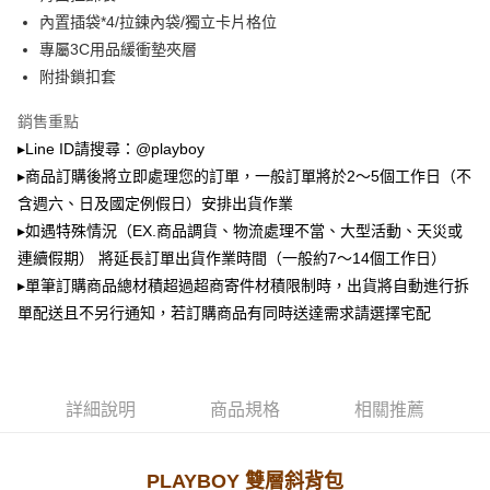
2.透過簡訊連結打開帳單後，可選擇「超商條碼／台灣大直營門市／銀行轉
萊爾富取貨付款
帳／街口支付／iPASS MONEY」等通路繳費。
內置插袋*4/拉鍊內袋/獨立卡片格位
每筆NT$100，滿NT$900(含以上)免運費
專屬3C用品緩衝墊夾層
【注意事項】
附掛鎖扣套
付款後萊爾富取貨
1.本服務係由「台灣大哥大股份有限公司」（以下簡稱本公司）所提供，讓
用戶於交易時，得透過本服務購買商品或服務，並由商店將買賣／分期付款
每筆NT$100，滿NT$700(含以上)免運費
買賣價金債權讓與本公司後，依約使用本公司帳單繳交帳款。
銷售重點
2.基於同意付款使用「大哥付你分期」之契約關係目的，商店將以您的個人
▸Line ID請搜尋：@playboy
7-11取貨付款
資料（包含姓名、電話或地址）提供予台灣大哥大進項蒐集、處理及利用，
▸商品訂購後將立即處理您的訂單，一般訂單將於2～5個工作日（不
由本公司與您本人進行分期帳單所需資料之確認、核對及更正。
每筆NT$100，滿NT$900(含以上)免運費
3.完整用戶服務條款，請詳閱以下連結：
https://oppay.tw/userRule
含週六、日及國定例假日）安排出貨作業
付款後7-11取貨
▸如遇特殊情況（EX.商品調貨、物流處理不當、大型活動、天災或
每筆NT$100，滿NT$700(含以上)免運費
連續假期） 將延長訂單出貨作業時間（一般約7～14個工作日）
▸單筆訂購商品總材積超過超商寄件材積限制時，出貨將自動進行拆
宅配
單配送且不另行通知，若訂購商品有同時送達需求請選擇宅配
每筆NT$100，滿NT$700(含以上)免運費
詳細說明
商品規格
相關推薦
PLAYBOY 雙層斜背包