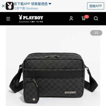
首下載APP 領專屬禮遇 ❤︎
開啟APP
立即下載 Gioshoes
0
1
/
5