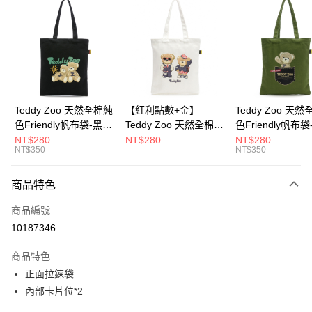
超商取貨付款
LINE Pay
Apple Pay
街口支付
Google Pay
Teddy Zoo 天然全棉純
【紅利點數+金】
Teddy Zoo 天
色Friendly帆布袋-黑色
Teddy Zoo 天然全棉純
色Friendly帆布
大哥付你分期
(TZB107)
色Friendly帆布袋-白色
色(TZB107)
NT$280
NT$280
NT$280
相關說明
NT$350
NT$350
(TZB107)
【大哥付你分期使用說明】
ATM付款
1.本服務由台灣大哥大提供，台灣大哥大用戶可立即使用無須另外申請。
商品特色
2.付款方式選擇「大哥付你分期」，訂單成立後會自動跳轉到大哥付的交易
流程，驗證手機門號後，選擇欲分期的期數、繳款截止日，確認付款後即完
運送方式
商品編號
成交易。
3.實際核准額度、可分期數及費用金額請依後續交易確認頁面所載為準。
10187346
全家取貨付款
4.訂單成立30分鐘內，如未前往確認交易或遇審核未通過，訂單將自動取
每筆NT$100，滿NT$900(含以上)免運費
消。如遇「轉專審核」未通過狀況，表示未達大哥付你分期系統評分，恕無
商品特色
法說明評估內容。
正面拉鍊袋
付款後全家取貨
【繳款方式說明】
1.分期款項不併入電信帳單，「大哥付你分期」於每月結算日後寄送繳費提
內部卡片位*2
每筆NT$100，滿NT$700(含以上)免運費
醒簡訊。