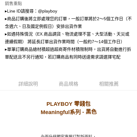
2.透過簡訊連結打開帳單後，可選擇「超商條碼／台灣大直營門市／銀行轉
萊爾富取貨付款
銷售重點
帳／街口支付／iPASS MONEY」等通路繳費。
▸Line ID請搜尋：@playboy
每筆NT$100，滿NT$900(含以上)免運費
【注意事項】
▸商品訂購後將立即處理您的訂單，一般訂單將於2～5個工作日（不
付款後萊爾富取貨
1.本服務係由「台灣大哥大股份有限公司」（以下簡稱本公司）所提供，讓
含週六、日及國定例假日）安排出貨作業
用戶於交易時，得透過本服務購買商品或服務，並由商店將買賣／分期付款
每筆NT$100，滿NT$700(含以上)免運費
買賣價金債權讓與本公司後，依約使用本公司帳單繳交帳款。
▸如遇特殊情況（EX.商品調貨、物流處理不當、大型活動、天災或
2.基於同意付款使用「大哥付你分期」之契約關係目的，商店將以您的個人
連續假期） 將延長訂單出貨作業時間（一般約7～14個工作日）
7-11取貨付款
資料（包含姓名、電話或地址）提供予台灣大哥大進項蒐集、處理及利用，
▸單筆訂購商品總材積超過超商寄件材積限制時，出貨將自動進行拆
由本公司與您本人進行分期帳單所需資料之確認、核對及更正。
每筆NT$100，滿NT$900(含以上)免運費
3.完整用戶服務條款，請詳閱以下連結：
https://oppay.tw/userRule
單配送且不另行通知，若訂購商品有同時送達需求請選擇宅配
付款後7-11取貨
每筆NT$100，滿NT$700(含以上)免運費
宅配
詳細說明
商品規格
相關推薦
每筆NT$100，滿NT$700(含以上)免運費
PLAYBOY 零錢包
- 黑色
Meaningful系列
全面升級獨家專屬訂製新面料，