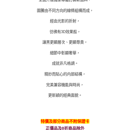
圖騰由不同方向的線條組構而成，
經由光影的折射，
彷彿有
3D
效果般，
讓黑更顯層次、更顯尊貴，
細節中彰顯奢華，
成就非凡格調。
精妙而貼心的内部結構，
完美兼容機能與時尚，
更新穎的經典面貌。
特價及部分商品不附保證卡
正價品及8折商品除外