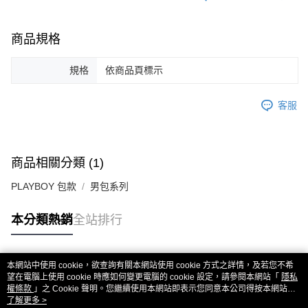
商品規格
規格
依商品頁標示
客服
商品相關分類 (1)
PLAYBOY 包款
男包系列
本分類熱銷
全站排行
本網站中使用 cookie，欲查詢有關本網站使用 cookie 方式之詳情，及若您不希
熱門標籤
望在電腦上使用 cookie 時應如何變更電腦的 cookie 設定，請參閱本網站「
隱私
權條款
」之 Cookie 聲明。您繼續使用本網站即表示您同意本公司得按本網站使
用條款之 Cookie 聲明使用 cookie。
了解更多 >