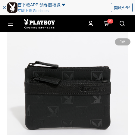
首下載APP 領專屬禮遇 ❤︎
開啟APP
立即下載 Gioshoes
0
1
/
6