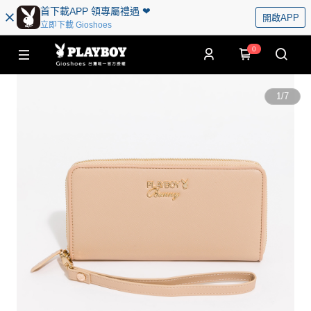
首下載APP 領專屬禮遇 ❤︎
開啟APP
立即下載 Gioshoes
0
1
/
7