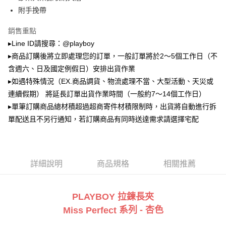
2.透過簡訊連結打開帳單後，可選擇「超商條碼／台灣大直營門市／銀行轉
萊爾富取貨付款
帳／街口支付／iPASS MONEY」等通路繳費。
附手挽帶
每筆NT$100，滿NT$900(含以上)免運費
【注意事項】
銷售重點
付款後萊爾富取貨
1.本服務係由「台灣大哥大股份有限公司」（以下簡稱本公司）所提供，讓
▸Line ID請搜尋：@playboy
用戶於交易時，得透過本服務購買商品或服務，並由商店將買賣／分期付款
每筆NT$100，滿NT$700(含以上)免運費
買賣價金債權讓與本公司後，依約使用本公司帳單繳交帳款。
▸商品訂購後將立即處理您的訂單，一般訂單將於2～5個工作日（不
2.基於同意付款使用「大哥付你分期」之契約關係目的，商店將以您的個人
含週六、日及國定例假日）安排出貨作業
7-11取貨付款
資料（包含姓名、電話或地址）提供予台灣大哥大進項蒐集、處理及利用，
▸如遇特殊情況（EX.商品調貨、物流處理不當、大型活動、天災或
由本公司與您本人進行分期帳單所需資料之確認、核對及更正。
每筆NT$100，滿NT$900(含以上)免運費
3.完整用戶服務條款，請詳閱以下連結：
https://oppay.tw/userRule
連續假期） 將延長訂單出貨作業時間（一般約7～14個工作日）
付款後7-11取貨
▸單筆訂購商品總材積超過超商寄件材積限制時，出貨將自動進行拆
每筆NT$100，滿NT$700(含以上)免運費
單配送且不另行通知，若訂購商品有同時送達需求請選擇宅配
宅配
每筆NT$100，滿NT$700(含以上)免運費
詳細說明
商品規格
相關推薦
PLAYBOY 拉鍊長夾
系列 - 杏色
Miss Perfect