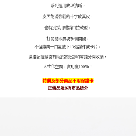
系列選用紋理清晰，
皮面飽滿強韌的十字紋真皮，
也特別採用暢銷ㄇ拉款型，
打開隨即展現多個間隔，
不但能夠一口氣放下
13
張證件或卡片，
還搭配拉鏈袋有助於將紙鈔和零錢分開收納，
人性化空間，實用度
100
％！
特價及部分商品不附保證卡
正價品及8折商品除外