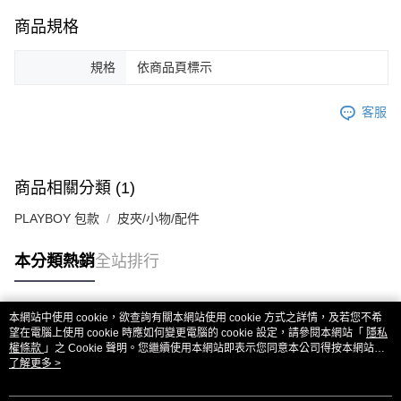
商品規格
規格
依商品頁標示
客服
商品相關分類 (1)
PLAYBOY 包款
皮夾/小物/配件
本分類熱銷
全站排行
本網站中使用 cookie，欲查詢有關本網站使用 cookie 方式之詳情，及若您不希
熱門標籤
望在電腦上使用 cookie 時應如何變更電腦的 cookie 設定，請參閱本網站「
隱私
權條款
」之 Cookie 聲明。您繼續使用本網站即表示您同意本公司得按本網站使
用條款之 Cookie 聲明使用 cookie。
了解更多 >