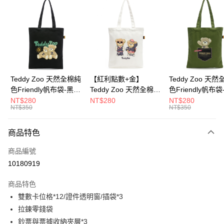
超商取貨付款
LINE Pay
Apple Pay
街口支付
Google Pay
Teddy Zoo 天然全棉純
【紅利點數+金】
Teddy Zoo 天
色Friendly帆布袋-黑色
Teddy Zoo 天然全棉純
色Friendly帆布
大哥付你分期
(TZB107)
色Friendly帆布袋-白色
色(TZB107)
NT$280
NT$280
NT$280
相關說明
NT$350
NT$350
(TZB107)
【大哥付你分期使用說明】
ATM付款
1.本服務由台灣大哥大提供，台灣大哥大用戶可立即使用無須另外申請。
商品特色
2.付款方式選擇「大哥付你分期」，訂單成立後會自動跳轉到大哥付的交易
流程，驗證手機門號後，選擇欲分期的期數、繳款截止日，確認付款後即完
運送方式
商品編號
成交易。
3.實際核准額度、可分期數及費用金額請依後續交易確認頁面所載為準。
10180919
全家取貨付款
4.訂單成立30分鐘內，如未前往確認交易或遇審核未通過，訂單將自動取
每筆NT$100，滿NT$900(含以上)免運費
消。如遇「轉專審核」未通過狀況，表示未達大哥付你分期系統評分，恕無
商品特色
法說明評估內容。
雙數卡位格*12/證件透明窗/插袋*3
付款後全家取貨
【繳款方式說明】
1.分期款項不併入電信帳單，「大哥付你分期」於每月結算日後寄送繳費提
拉鍊零錢袋
每筆NT$100，滿NT$700(含以上)免運費
醒簡訊。
鈔票與票據收納夾層*3