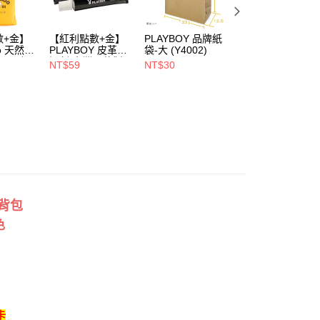
戶服務條款，請詳閱以下連結：
https://oppay.tw/userRule
00，滿NT$900(含以上)免運費
數+金】
【紅利點數+金】
PLAYBOY 品牌紙
PLAYBOY 12mm
1取貨
oo 天然全
PLAYBOY 皮革去
袋-大 (Y4002)
豚皮Ag+銀離子活
00，滿NT$700(含以上)免運費
ndly帆
污劑(台灣哥倫製)-
性抑菌鞋墊-杏
NT$59
NT$30
NT$490
(Y4003)
(S4008)
NT$880
00，滿NT$700(含以上)免運費
斜背包
色
卡