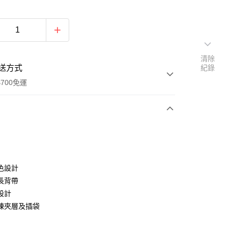
清除
送方式
紀錄
700免運
次付款
付款
色設計
長背帶
設計
鍊夾層及插袋
y