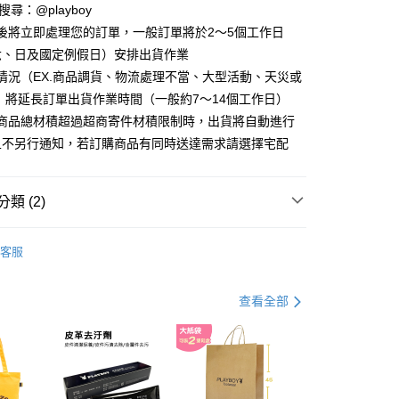
D請搜尋：@playboy
分期
後將立即處理您的訂單，一般訂單將於2～5個工作日
六、日及國定例假日）安排出貨作業
你分期使用說明】
情況（EX.商品調貨、物流處理不當、大型活動、天災或
由台灣大哥大提供，台灣大哥大用戶可立即使用無須另外申請。
式選擇「大哥付你分期」，訂單成立後會自動跳轉到大哥付的交易
 將延長訂單出貨作業時間（一般約7～14個工作日）
證手機門號後，選擇欲分期的期數、繳款截止日，確認付款後即
購商品總材積超過超商寄件材積限制時，出貨將自動進行
。
准額度、可分期數及費用金額請依後續交易確認頁面所載為準。
且不另行通知，若訂購商品有同時送達需求請選擇宅配
立30分鐘內，如未前往確認交易或遇審核未通過，訂單將自動取
付款
「轉專審核」未通過狀況，表示未達大哥付你分期系統評分，恕
00，滿NT$900(含以上)免運費
評估內容。
類 (2)
式說明】
家取貨
項不併入電信帳單，「大哥付你分期」於每月結算日後寄送繳費提
 包款
斜背包
00，滿NT$700(含以上)免運費
客服
訊連結打開帳單後，可選擇「超商條碼／台灣大直營門市／銀行轉
享特殺↘︎↘︎
« 快閃 » 七夕情人節 美包心動價$499up
付／iPASS MONEY」等通路繳費。
貨付款
項】
查看全部
00，滿NT$900(含以上)免運費
係由「台灣大哥大股份有限公司」（以下簡稱本公司）所提供，讓
易時，得透過本服務購買商品或服務，並由商店將買賣／分期付
爾富取貨
金債權讓與本公司後，依約使用本公司帳單繳交帳款。
00，滿NT$700(含以上)免運費
意付款使用「大哥付你分期」之契約關係目的，商店將以您的個人
含姓名、電話或地址）提供予台灣大哥大進項蒐集、處理及利
付款
公司與您本人進行分期帳單所需資料之確認、核對及更正。