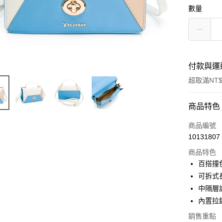
數量
付款與運
超取滿NT$
付款方式
商品特色
信用卡一
商品編號
10131807
超商取貨
商品特色
LINE Pay
百搭撞
可拆式
Apple Pay
中隔層
街口支付
內置拉
Google Pa
銷售重點