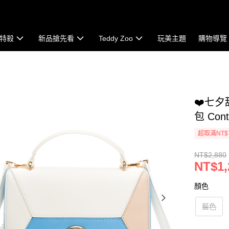
特殺
新品搶先看
Teddy Zoo
玩美主題
購物導覽
❤️七夕
包 Cont
超取滿NT$
NT$2,880
NT$1,
顏色
藍色