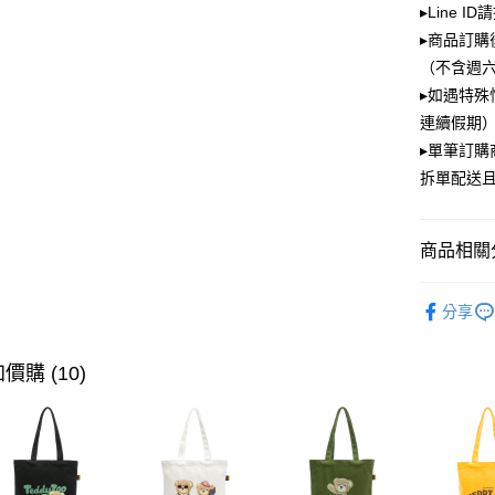
▸Line I
大哥付你
▸商品訂購
相關說明
（不含週
【大哥付
ATM付款
▸如遇特殊
1.本服務
2.付款方
連續假期）
流程，驗
▸單筆訂
完成交易
運送方式
3.實際核
拆單配送
4.訂單成
全家取貨
消。如遇
每筆NT$1
無法說明
商品相關分
【繳款方
付款後全
1.分期款
PLAYBOY
醒簡訊。
每筆NT$1
分享
2.透過簡
⏯︎ 本月獨
帳／街口支
萊爾富取
價購 (10)
【注意事
每筆NT$1
1.本服務
用戶於交
付款後萊
款買賣價
每筆NT$1
2.基於同
資料（包
7-11取貨
用，由本