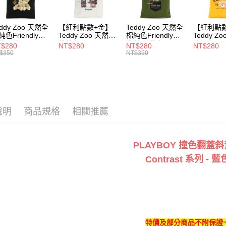
3.完整用
每筆NT$1
eddy Zoo 天然全
【紅利點數+金】
Teddy Zoo 天然全
【紅利點
付款後7-1
純色Friendly帆
Teddy Zoo 天然全
棉純色Friendly帆
Teddy Z
每筆NT$1
袋-黑色
棉純色Friendly帆
布袋-軍綠色
棉純色Frie
$280
NT$280
NT$280
NT$280
ZB107)
布袋-白色
(TZB107)
布袋-黃色
$350
NT$350
(TZB107)
(TZB107)
宅配
每筆NT$1
說明
商品規格
相關推薦
PLAYBOY 撞色翻蓋
系列 - 藍
Contrast
特價及部分商品不附保證