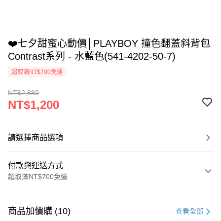
❤️七夕甜蜜心動價│PLAYBOY 撞色翻蓋斜背包
Contrast系列 - 水藍色(541-4202-50-7)
超取滿NT$700免運
NT$2,880
NT$1,200
請選擇商品選項
付款與運送方式
超取滿NT$700免運
付款方式
信用卡一次付款
商品加價購 (10)
查看全部