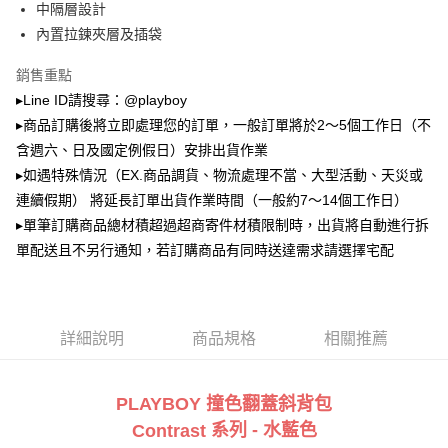
中隔層設計
2.透過簡訊連結打開帳單後，可選擇「超商條碼／台灣大直營門市／銀行轉
萊爾富取貨付款
帳／街口支付／iPASS MONEY」等通路繳費。
內置拉鍊夾層及插袋
每筆NT$100，滿NT$900(含以上)免運費
【注意事項】
銷售重點
付款後萊爾富取貨
1.本服務係由「台灣大哥大股份有限公司」（以下簡稱本公司）所提供，讓
▸Line ID請搜尋：@playboy
用戶於交易時，得透過本服務購買商品或服務，並由商店將買賣／分期付款
每筆NT$100，滿NT$700(含以上)免運費
買賣價金債權讓與本公司後，依約使用本公司帳單繳交帳款。
▸商品訂購後將立即處理您的訂單，一般訂單將於2～5個工作日（不
2.基於同意付款使用「大哥付你分期」之契約關係目的，商店將以您的個人
含週六、日及國定例假日）安排出貨作業
7-11取貨付款
資料（包含姓名、電話或地址）提供予台灣大哥大進項蒐集、處理及利用，
▸如遇特殊情況（EX.商品調貨、物流處理不當、大型活動、天災或
由本公司與您本人進行分期帳單所需資料之確認、核對及更正。
每筆NT$100，滿NT$900(含以上)免運費
3.完整用戶服務條款，請詳閱以下連結：
https://oppay.tw/userRule
連續假期） 將延長訂單出貨作業時間（一般約7～14個工作日）
付款後7-11取貨
▸單筆訂購商品總材積超過超商寄件材積限制時，出貨將自動進行拆
每筆NT$100，滿NT$700(含以上)免運費
單配送且不另行通知，若訂購商品有同時送達需求請選擇宅配
宅配
每筆NT$100，滿NT$700(含以上)免運費
詳細說明
商品規格
相關推薦
PLAYBOY 撞色翻蓋斜背包
系列 - 水藍色
Contrast