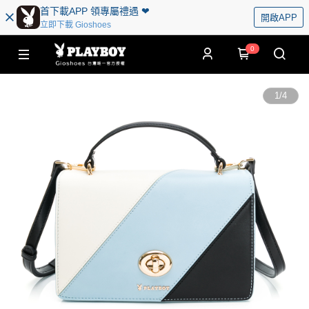
首下載APP 領專屬禮遇 ❤︎
開啟APP
立即下載 Gioshoes
0
1
/
4