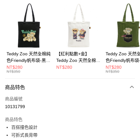
超商取貨付款
LINE Pay
Apple Pay
街口支付
Google Pay
Teddy Zoo 天然全棉純
【紅利點數+金】
Teddy Zoo 天
色Friendly帆布袋-黑色
Teddy Zoo 天然全棉純
色Friendly帆布
大哥付你分期
(TZB107)
色Friendly帆布袋-白色
色(TZB107)
NT$280
NT$280
NT$280
相關說明
NT$350
NT$350
(TZB107)
【大哥付你分期使用說明】
ATM付款
1.本服務由台灣大哥大提供，台灣大哥大用戶可立即使用無須另外申請。
商品特色
2.付款方式選擇「大哥付你分期」，訂單成立後會自動跳轉到大哥付的交易
流程，驗證手機門號後，選擇欲分期的期數、繳款截止日，確認付款後即完
運送方式
商品編號
成交易。
3.實際核准額度、可分期數及費用金額請依後續交易確認頁面所載為準。
10131799
全家取貨付款
4.訂單成立30分鐘內，如未前往確認交易或遇審核未通過，訂單將自動取
每筆NT$100，滿NT$900(含以上)免運費
消。如遇「轉專審核」未通過狀況，表示未達大哥付你分期系統評分，恕無
商品特色
法說明評估內容。
百搭撞色設計
付款後全家取貨
【繳款方式說明】
1.分期款項不併入電信帳單，「大哥付你分期」於每月結算日後寄送繳費提
可拆式長背帶
每筆NT$100，滿NT$700(含以上)免運費
醒簡訊。