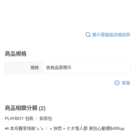
顯示電腦版詳細說明
商品規格
規格
依商品頁標示
客服
商品相關分類 (2)
PLAYBOY 包款
斜背包
⏯︎ 本月獨享特殺↘︎↘︎
« 快閃 » 七夕情人節 美包心動價$499up