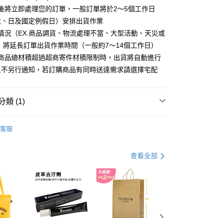
分期
後將立即處理您的訂單，一般訂單將於2～5個工作日
六、日及國定例假日）安排出貨作業
你分期使用說明】
情況（EX.商品調貨、物流處理不當、大型活動、天災或
由台灣大哥大提供，台灣大哥大用戶可立即使用無須另外申請。
式選擇「大哥付你分期」，訂單成立後會自動跳轉到大哥付的交易
 將延長訂單出貨作業時間（一般約7～14個工作日）
證手機門號後，選擇欲分期的期數、繳款截止日，確認付款後即
購商品總材積超過超商寄件材積限制時，出貨將自動進行
。
准額度、可分期數及費用金額請依後續交易確認頁面所載為準。
且不另行通知，若訂購商品有同時送達需求請選擇宅配
立30分鐘內，如未前往確認交易或遇審核未通過，訂單將自動取
付款
「轉專審核」未通過狀況，表示未達大哥付你分期系統評分，恕
00，滿NT$900(含以上)免運費
評估內容。
類 (1)
式說明】
家取貨
項不併入電信帳單，「大哥付你分期」於每月結算日後寄送繳費提
 包款
斜背包
00，滿NT$700(含以上)免運費
客服
訊連結打開帳單後，可選擇「超商條碼／台灣大直營門市／銀行轉
付／iPASS MONEY」等通路繳費。
貨付款
項】
查看全部
00，滿NT$900(含以上)免運費
係由「台灣大哥大股份有限公司」（以下簡稱本公司）所提供，讓
易時，得透過本服務購買商品或服務，並由商店將買賣／分期付
爾富取貨
金債權讓與本公司後，依約使用本公司帳單繳交帳款。
00，滿NT$700(含以上)免運費
意付款使用「大哥付你分期」之契約關係目的，商店將以您的個人
含姓名、電話或地址）提供予台灣大哥大進項蒐集、處理及利
付款
公司與您本人進行分期帳單所需資料之確認、核對及更正。
戶服務條款，請詳閱以下連結：
https://oppay.tw/userRule