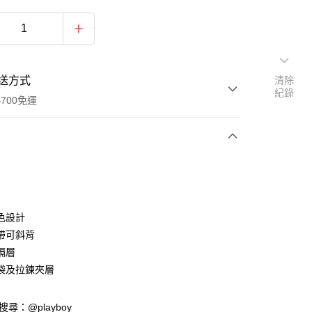
送方式
清除
紀錄
700免運
次付款
付款
色設計
帶可斜背
隔層
袋及拉鍊夾層
y
D請搜尋：@playboy