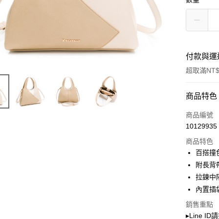
付款與運
超取滿NT$
付款方式
商品特色
信用卡一
商品編號
10129935
超商取貨
商品特色
LINE Pay
百搭撞
附長背
Apple Pay
拉鍊中
街口支付
內置插
Google Pa
銷售重點
▸Line I