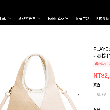
特殺
新品搶先看
Teddy Zoo
玩美主題
購物導覽
PLAY
- 淺棕色(
超取滿NT$
NT$2,
顏色
淺棕色
數量