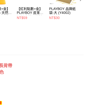
00，滿NT$900(含以上)免運費
數+金】
【紅利點數+金】
PLAYBOY 品牌紙
PLAYBOY 12mm
1取貨
oo 天然全
PLAYBOY 皮革去
袋-大 (Y4002)
豚皮Ag+銀離子活
00，滿NT$700(含以上)免運費
ndly帆
污劑(台灣哥倫製)-
性抑菌鞋墊-杏
NT$59
NT$30
NT$490
(Y4003)
(S4008)
NT$880
00，滿NT$700(含以上)免運費
附長背帶
棕色
卡