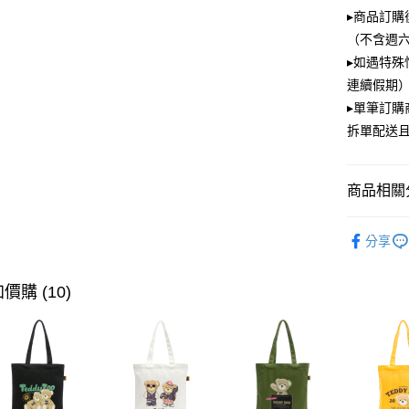
大哥付你
▸商品訂購
相關說明
（不含週
【大哥付
ATM付款
▸如遇特殊
1.本服務
2.付款方
連續假期）
流程，驗
▸單筆訂
完成交易
運送方式
3.實際核
拆單配送
4.訂單成
全家取貨
消。如遇
每筆NT$1
無法說明
商品相關分
【繳款方
付款後全
1.分期款
PLAYBOY
醒簡訊。
每筆NT$1
分享
2.透過簡
帳／街口支
萊爾富取
價購 (10)
【注意事
每筆NT$1
1.本服務
用戶於交
付款後萊
款買賣價
每筆NT$1
2.基於同
資料（包
7-11取貨
用，由本
3.完整用