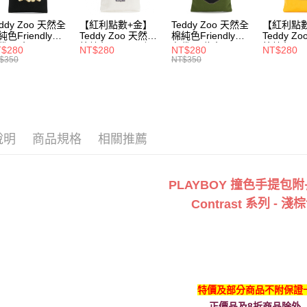
每筆NT$1
eddy Zoo 天然全
【紅利點數+金】
Teddy Zoo 天然全
【紅利點
付款後7-1
純色Friendly帆
Teddy Zoo 天然全
棉純色Friendly帆
Teddy Z
每筆NT$1
袋-黑色
棉純色Friendly帆
布袋-軍綠色
棉純色Frie
$280
NT$280
NT$280
NT$280
ZB107)
布袋-白色
(TZB107)
布袋-黃色
$350
NT$350
(TZB107)
(TZB107)
宅配
每筆NT$1
說明
商品規格
相關推薦
PLAYBOY 撞色手提包
系列 - 淺
Contrast
特價及部分商品不附保證
正價品及8折商品除外