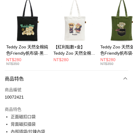
超商取貨付款
LINE Pay
Apple Pay
街口支付
Google Pay
Teddy Zoo 天然全棉純
【紅利點數+金】
Teddy Zoo 天
色Friendly帆布袋-黑色
Teddy Zoo 天然全棉純
色Friendly帆布
大哥付你分期
(TZB107)
色Friendly帆布袋-白色
色(TZB107)
NT$280
NT$280
NT$280
相關說明
NT$350
NT$350
(TZB107)
【大哥付你分期使用說明】
ATM付款
1.本服務由台灣大哥大提供，台灣大哥大用戶可立即使用無須另外申請。
商品特色
2.付款方式選擇「大哥付你分期」，訂單成立後會自動跳轉到大哥付的交易
流程，驗證手機門號後，選擇欲分期的期數、繳款截止日，確認付款後即完
運送方式
商品編號
成交易。
3.實際核准額度、可分期數及費用金額請依後續交易確認頁面所載為準。
10072421
全家取貨付款
4.訂單成立30分鐘內，如未前往確認交易或遇審核未通過，訂單將自動取
每筆NT$100，滿NT$900(含以上)免運費
消。如遇「轉專審核」未通過狀況，表示未達大哥付你分期系統評分，恕無
商品特色
法說明評估內容。
正面磁扣口袋
付款後全家取貨
【繳款方式說明】
1.分期款項不併入電信帳單，「大哥付你分期」於每月結算日後寄送繳費提
背面磁扣插袋
每筆NT$100，滿NT$700(含以上)免運費
醒簡訊。
內部插袋/拉鍊內袋