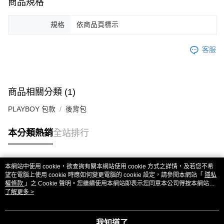
商品規格
規格
依商品頁標示
客服
商品相關分類 (1)
PLAYBOY 包款
後背包
本分類熱銷
全站排行
本網站中使用 cookie，欲查詢有關本網站使用 cookie 方式之詳情，及若您不希
熱門標籤
望在電腦上使用 cookie 時應如何變更電腦的 cookie 設定，請參閱本網站「
隱私
權條款
」之 Cookie 聲明。您繼續使用本網站即表示您同意本公司得按本網站使
用條款之 Cookie 聲明使用 cookie。
了解更多 >
我知道了