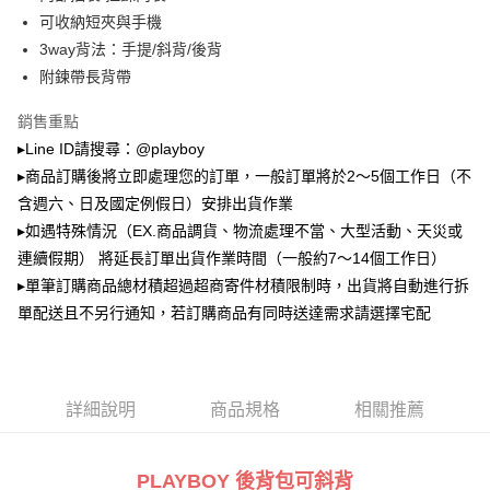
2.透過簡訊連結打開帳單後，可選擇「超商條碼／台灣大直營門市／銀行轉
萊爾富取貨付款
帳／街口支付／iPASS MONEY」等通路繳費。
可收納短夾與手機
每筆NT$100，滿NT$900(含以上)免運費
3way背法：手提/斜背/後背
【注意事項】
附鍊帶長背帶
付款後萊爾富取貨
1.本服務係由「台灣大哥大股份有限公司」（以下簡稱本公司）所提供，讓
用戶於交易時，得透過本服務購買商品或服務，並由商店將買賣／分期付款
每筆NT$100，滿NT$700(含以上)免運費
買賣價金債權讓與本公司後，依約使用本公司帳單繳交帳款。
銷售重點
2.基於同意付款使用「大哥付你分期」之契約關係目的，商店將以您的個人
▸Line ID請搜尋：@playboy
7-11取貨付款
資料（包含姓名、電話或地址）提供予台灣大哥大進項蒐集、處理及利用，
▸商品訂購後將立即處理您的訂單，一般訂單將於2～5個工作日（不
由本公司與您本人進行分期帳單所需資料之確認、核對及更正。
每筆NT$100，滿NT$900(含以上)免運費
3.完整用戶服務條款，請詳閱以下連結：
https://oppay.tw/userRule
含週六、日及國定例假日）安排出貨作業
付款後7-11取貨
▸如遇特殊情況（EX.商品調貨、物流處理不當、大型活動、天災或
每筆NT$100，滿NT$700(含以上)免運費
連續假期） 將延長訂單出貨作業時間（一般約7～14個工作日）
▸單筆訂購商品總材積超過超商寄件材積限制時，出貨將自動進行拆
宅配
單配送且不另行通知，若訂購商品有同時送達需求請選擇宅配
每筆NT$100，滿NT$700(含以上)免運費
詳細說明
商品規格
相關推薦
PLAYBOY 後背包可斜背