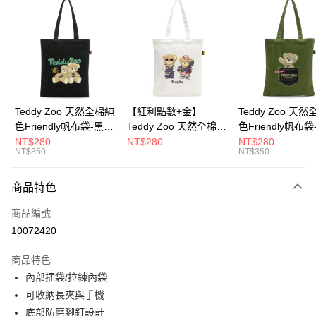
超商取貨付款
LINE Pay
Apple Pay
街口支付
Google Pay
Teddy Zoo 天然全棉純
【紅利點數+金】
Teddy Zoo 天
色Friendly帆布袋-黑色
Teddy Zoo 天然全棉純
色Friendly帆布
大哥付你分期
(TZB107)
色Friendly帆布袋-白色
色(TZB107)
NT$280
NT$280
NT$280
相關說明
NT$350
NT$350
(TZB107)
【大哥付你分期使用說明】
ATM付款
1.本服務由台灣大哥大提供，台灣大哥大用戶可立即使用無須另外申請。
商品特色
2.付款方式選擇「大哥付你分期」，訂單成立後會自動跳轉到大哥付的交易
流程，驗證手機門號後，選擇欲分期的期數、繳款截止日，確認付款後即完
運送方式
商品編號
成交易。
3.實際核准額度、可分期數及費用金額請依後續交易確認頁面所載為準。
10072420
全家取貨付款
4.訂單成立30分鐘內，如未前往確認交易或遇審核未通過，訂單將自動取
每筆NT$100，滿NT$900(含以上)免運費
消。如遇「轉專審核」未通過狀況，表示未達大哥付你分期系統評分，恕無
商品特色
法說明評估內容。
內部插袋/拉鍊內袋
付款後全家取貨
【繳款方式說明】
1.分期款項不併入電信帳單，「大哥付你分期」於每月結算日後寄送繳費提
可收納長夾與手機
每筆NT$100，滿NT$700(含以上)免運費
醒簡訊。
底部防磨腳釘設計