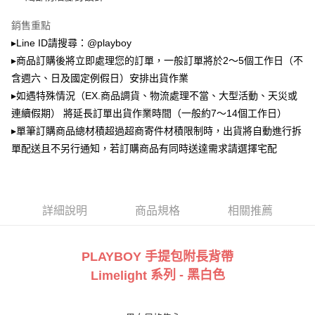
2.透過簡訊連結打開帳單後，可選擇「超商條碼／台灣大直營門市／銀行轉
萊爾富取貨付款
帳／街口支付／iPASS MONEY」等通路繳費。
銷售重點
每筆NT$100，滿NT$900(含以上)免運費
【注意事項】
▸Line ID請搜尋：@playboy
付款後萊爾富取貨
1.本服務係由「台灣大哥大股份有限公司」（以下簡稱本公司）所提供，讓
▸商品訂購後將立即處理您的訂單，一般訂單將於2～5個工作日（不
用戶於交易時，得透過本服務購買商品或服務，並由商店將買賣／分期付款
每筆NT$100，滿NT$700(含以上)免運費
買賣價金債權讓與本公司後，依約使用本公司帳單繳交帳款。
含週六、日及國定例假日）安排出貨作業
2.基於同意付款使用「大哥付你分期」之契約關係目的，商店將以您的個人
▸如遇特殊情況（EX.商品調貨、物流處理不當、大型活動、天災或
7-11取貨付款
資料（包含姓名、電話或地址）提供予台灣大哥大進項蒐集、處理及利用，
連續假期） 將延長訂單出貨作業時間（一般約7～14個工作日）
由本公司與您本人進行分期帳單所需資料之確認、核對及更正。
每筆NT$100，滿NT$900(含以上)免運費
3.完整用戶服務條款，請詳閱以下連結：
https://oppay.tw/userRule
▸單筆訂購商品總材積超過超商寄件材積限制時，出貨將自動進行拆
付款後7-11取貨
單配送且不另行通知，若訂購商品有同時送達需求請選擇宅配
每筆NT$100，滿NT$700(含以上)免運費
宅配
每筆NT$100，滿NT$700(含以上)免運費
詳細說明
商品規格
相關推薦
PLAYBOY 手提包附長背帶
系列 - 黑白色
Limelight