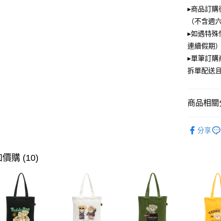
大哥付你
▸商品訂購
相關說明
（不含週
【大哥付
ATM付款
▸如遇特殊
1.本服務
2.付款方
連續假期）
流程，驗
▸單筆訂
完成交易
運送方式
3.實際核
拆單配送
4.訂單成
全家取貨
消。如遇
每筆NT$1
無法說明
商品相關分
【繳款方
付款後全
1.分期款
PLAYBOY
醒簡訊。
每筆NT$1
分享
2.透過簡
帳／街口支
萊爾富取
價購 (10)
【注意事
每筆NT$1
1.本服務
用戶於交
付款後萊
款買賣價
每筆NT$1
2.基於同
資料（包
7-11取貨
用，由本
3.完整用