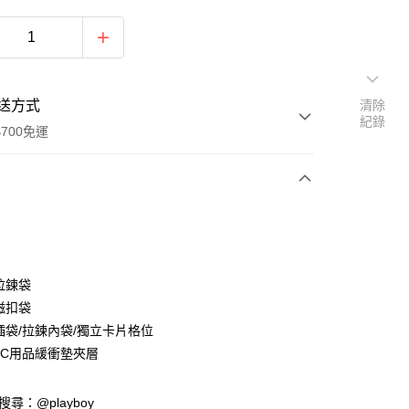
送方式
清除
紀錄
700免運
次付款
付款
拉鍊袋
磁扣袋
部插袋/拉鍊內袋/獨立卡片格位
屬3C用品緩衝墊夾層
y
D請搜尋：@playboy