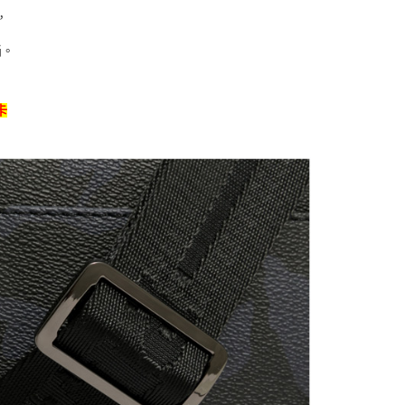
，
尚。
卡