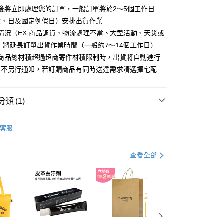
分期
後將立即處理您的訂單，一般訂單將於2～5個工作日
六、日及國定例假日）安排出貨作業
你分期使用說明】
情況（EX.商品調貨、物流處理不當、大型活動、天災或
由台灣大哥大提供，台灣大哥大用戶可立即使用無須另外申請。
式選擇「大哥付你分期」，訂單成立後會自動跳轉到大哥付的交易
 將延長訂單出貨作業時間（一般約7～14個工作日）
證手機門號後，選擇欲分期的期數、繳款截止日，確認付款後即
購商品總材積超過超商寄件材積限制時，出貨將自動進行
。
准額度、可分期數及費用金額請依後續交易確認頁面所載為準。
且不另行通知，若訂購商品有同時送達需求請選擇宅配
立30分鐘內，如未前往確認交易或遇審核未通過，訂單將自動取
付款
「轉專審核」未通過狀況，表示未達大哥付你分期系統評分，恕
00，滿NT$900(含以上)免運費
評估內容。
類 (1)
式說明】
家取貨
項不併入電信帳單，「大哥付你分期」於每月結算日後寄送繳費提
 包款
男包系列
00，滿NT$700(含以上)免運費
客服
訊連結打開帳單後，可選擇「超商條碼／台灣大直營門市／銀行轉
付／iPASS MONEY」等通路繳費。
貨付款
項】
查看全部
00，滿NT$900(含以上)免運費
係由「台灣大哥大股份有限公司」（以下簡稱本公司）所提供，讓
易時，得透過本服務購買商品或服務，並由商店將買賣／分期付
爾富取貨
金債權讓與本公司後，依約使用本公司帳單繳交帳款。
00，滿NT$700(含以上)免運費
意付款使用「大哥付你分期」之契約關係目的，商店將以您的個人
含姓名、電話或地址）提供予台灣大哥大進項蒐集、處理及利
付款
公司與您本人進行分期帳單所需資料之確認、核對及更正。
戶服務條款，請詳閱以下連結：
https://oppay.tw/userRule