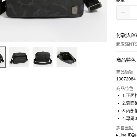
付款與運
超取滿NT$
付款方式
商品特色
信用卡一
商品編號
10072084
超商取貨
商品特色
LINE Pay
1.正面
2.背面
Apple Pay
3.內
街口支付
4.專
Google Pa
銷售重點
▸Line I