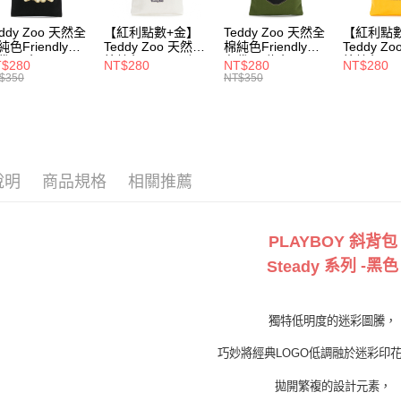
每筆NT$1
eddy Zoo 天然全
【紅利點數+金】
Teddy Zoo 天然全
【紅利點
付款後7-1
純色Friendly帆
Teddy Zoo 天然全
棉純色Friendly帆
Teddy Z
每筆NT$1
袋-黑色
棉純色Friendly帆
布袋-軍綠色
棉純色Frie
$280
NT$280
NT$280
NT$280
ZB107)
布袋-白色
(TZB107)
布袋-黃色
$350
NT$350
(TZB107)
(TZB107)
宅配
每筆NT$1
說明
商品規格
相關推薦
PLAYBOY 斜背包
系列 -黑色
Steady
獨特低明度的迷彩圖騰，
巧妙將經典
LOGO
低調融於迷彩印
拋開繁複的設計元素，