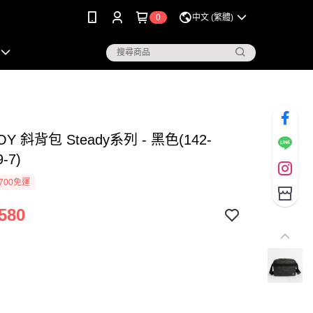
0
中文 (繁體)
OY 斜背包 Steady系列 - 黑色(142-
9-7)
700免運
580