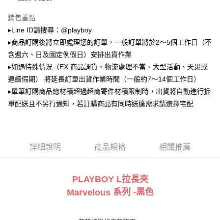
2.透過簡訊連結打開帳單後，可選擇「超商條碼／台灣大直營門市／銀行轉
萊爾富取貨付款
帳／街口支付／iPASS MONEY」等通路繳費。
銷售重點
每筆NT$100，滿NT$900(含以上)免運費
【注意事項】
▸Line ID請搜尋：@playboy
付款後萊爾富取貨
1.本服務係由「台灣大哥大股份有限公司」（以下簡稱本公司）所提供，讓
▸商品訂購後將立即處理您的訂單，一般訂單將於2～5個工作日（不
用戶於交易時，得透過本服務購買商品或服務，並由商店將買賣／分期付款
每筆NT$100，滿NT$700(含以上)免運費
買賣價金債權讓與本公司後，依約使用本公司帳單繳交帳款。
含週六、日及國定例假日）安排出貨作業
2.基於同意付款使用「大哥付你分期」之契約關係目的，商店將以您的個人
▸如遇特殊情況（EX.商品調貨、物流處理不當、大型活動、天災或
7-11取貨付款
資料（包含姓名、電話或地址）提供予台灣大哥大進項蒐集、處理及利用，
連續假期） 將延長訂單出貨作業時間（一般約7～14個工作日）
由本公司與您本人進行分期帳單所需資料之確認、核對及更正。
每筆NT$100，滿NT$900(含以上)免運費
3.完整用戶服務條款，請詳閱以下連結：
https://oppay.tw/userRule
▸單筆訂購商品總材積超過超商寄件材積限制時，出貨將自動進行拆
付款後7-11取貨
單配送且不另行通知，若訂購商品有同時送達需求請選擇宅配
每筆NT$100，滿NT$700(含以上)免運費
宅配
每筆NT$100，滿NT$700(含以上)免運費
詳細說明
商品規格
相關推薦
PLAYBOY L拉長夾
系列 -黑色
Marvelous