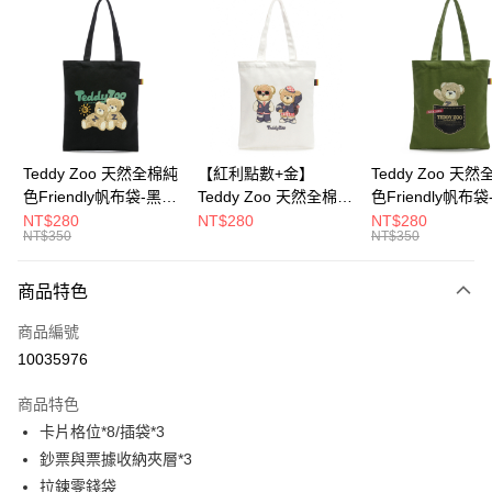
超商取貨付款
LINE Pay
Apple Pay
街口支付
Google Pay
Teddy Zoo 天然全棉純
【紅利點數+金】
Teddy Zoo 天
色Friendly帆布袋-黑色
Teddy Zoo 天然全棉純
色Friendly帆布
大哥付你分期
(TZB107)
色Friendly帆布袋-白色
色(TZB107)
NT$280
NT$280
NT$280
相關說明
NT$350
NT$350
(TZB107)
【大哥付你分期使用說明】
ATM付款
1.本服務由台灣大哥大提供，台灣大哥大用戶可立即使用無須另外申請。
商品特色
2.付款方式選擇「大哥付你分期」，訂單成立後會自動跳轉到大哥付的交易
流程，驗證手機門號後，選擇欲分期的期數、繳款截止日，確認付款後即完
運送方式
商品編號
成交易。
3.實際核准額度、可分期數及費用金額請依後續交易確認頁面所載為準。
10035976
全家取貨付款
4.訂單成立30分鐘內，如未前往確認交易或遇審核未通過，訂單將自動取
每筆NT$100，滿NT$900(含以上)免運費
消。如遇「轉專審核」未通過狀況，表示未達大哥付你分期系統評分，恕無
商品特色
法說明評估內容。
卡片格位*8/插袋*3
付款後全家取貨
【繳款方式說明】
1.分期款項不併入電信帳單，「大哥付你分期」於每月結算日後寄送繳費提
鈔票與票據收納夾層*3
每筆NT$100，滿NT$700(含以上)免運費
醒簡訊。
拉鍊零錢袋