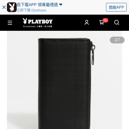
首下載APP 領專屬禮遇 ❤︎
開啟APP
立即下載 Gioshoes
0
1
/
7